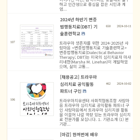
하고 인간성으로 중심을 잡은 시민과 계
엄...
2024년 하반기 변증
법행동치료(DBT) 기
650
2024-10-11
술훈련학교
트라우마 생존자를 위한 2024-2025년 사
107
람마음 <변증법행동치료 기술훈련학교>
변증법행동치료(Dialectical Behavior
Therapy; DBT)는 미국의 심리치료자 마샤
리네한(Marsha M. Linehan)이 개발하였
으며, 삶의 고통...
[채용공고] 트라우마
심리치료 공익활동
462
2024-10-02
파트너 구인
트라우마치유센터 사회적협동조합 사람마
106
음 트라우마 심리치료 공익활동 파트너 구
인 사람마음에서 트라우마 심리지원 활동
을 이끌어 나갈 역량 있는 트라우마 심리치
료 전문가를 모십니다. 1. 기관소개 (1) 본
기관...
[마감] 한꺼번에 배우