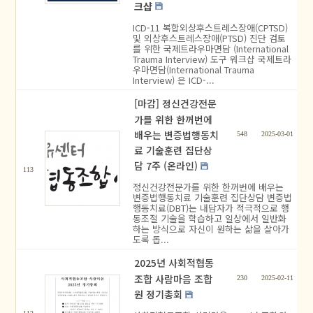
크샵
ICD-11 복합외상후스트레스장애(CPTSD)
및 외상후스트레스장애(PTSD) 진단 검토
를 위한 국제트라우마면담 (International
Trauma Interview) 도구 워크샵 국제트라
우마면담(International Trauma
Interview) 은 ICD-...
[마감] 정신건강전문
가를 위한 한꺼번에
배우는 변증법행동치
548
2025-03-01
료 기술훈련 집단상
담 7주 (온라인)
113
정신건강전문가를 위한 한꺼번에 배우는
변증법행동치료 기술훈련 집단상담 변증법
행동치료(DBT)는 내담자가 적극적으로 행
동조절 기술을 학습하고 일상에서 일반화
하는 방식으로 자신이 원하는 삶을 살아가
도록 돕...
2025년 사회적협동
조합 사람마음 조합
230
2025-02-11
원 정기총회