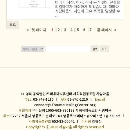
따라 이사장, 이사, 감사 등 임원의 선출을
의결하고자 개최하게 되었습니다. 해마다
사람마음의 사업이 고유 목적을 달성할 수
...
목록
첫 페이지
끝 페이지
1
2
3
4
5
6
7
검색
취소
(비영리 공익법인)트라우마치유센터 사회적협동조합 사람마음
TEL
02-747-1210 l
FAX
02-745-1210 l
E-mail
connect@TraumaHealingCenter.org
후원계좌
우리은행 1005-602-780188 사회적협동조합 사람마음
주소
07297 서울시 영등포구 문래로 164 영등포SK리더스뷰오피스텔 1동 3404호 l
사업자등록번호
653-82-00042 l
이사장
최현정
Copyrights ⓒ 2016 사람마음 All rights reserved