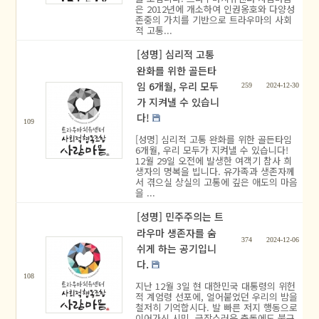
은 2012년에 개소하여 인권옹호와 다양성
존중의 가치를 기반으로 트라우마의 사회
적 고통...
[성명] 심리적 고통
완화를 위한 골든타
임 6개월, 우리 모두
259
2024-12-30
가 지켜낼 수 있습니
다!
109
[성명] 심리적 고통 완화를 위한 골든타임
6개월, 우리 모두가 지켜낼 수 있습니다!
12월 29일 오전에 발생한 여객기 참사 희
생자의 명복을 빕니다. 유가족과 생존자께
서 겪으실 상실의 고통에 깊은 애도의 마음
을 ...
[성명] 민주주의는 트
라우마 생존자를 숨
374
2024-12-06
쉬게 하는 공기입니
다.
108
지난 12월 3일 현 대한민국 대통령의 위헌
적 계엄령 선포에, 얼어붙었던 우리의 밤을
철저히 기억합시다. 발 빠른 저지 행동으로
이어가신 시민, 급작스러운 충돌에도 불구