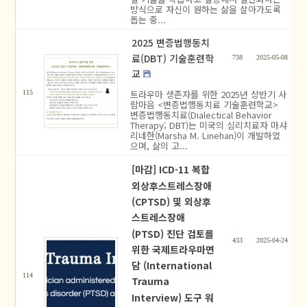
방식으로 자신이 원하는 삶을 살아가도록
돕는 중...
2025 변증법행동치
료(DBT) 기술훈련학
738
2025-05-08
교
트라우마 생존자를 위한 2025년 상반기 사
115
람마음 <변증법행동치료 기술훈련학교>
변증법행동치료(Dialectical Behavior
Therapy; DBT)는 미국의 심리치료자 마샤
리네한(Marsha M. Linehan)이 개발하였
으며, 삶의 고...
[마감] ICD-11 복합
외상후스트레스장애
(CPTSD) 및 외상후
스트레스장애
(PTSD) 진단 검토를
433
2025-04-24
위한 국제트라우마면
담 (International
114
Trauma
Interview) 도구 워