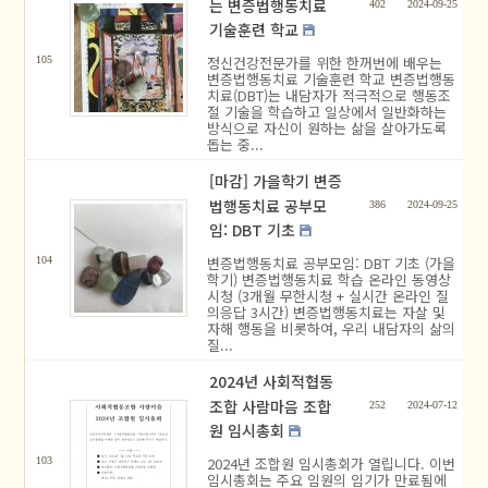
는 변증법행동치료
402
2024-09-25
기술훈련 학교
정신건강전문가를 위한 한꺼번에 배우는
105
변증법행동치료 기술훈련 학교 변증법행동
치료(DBT)는 내담자가 적극적으로 행동조
절 기술을 학습하고 일상에서 일반화하는
방식으로 자신이 원하는 삶을 살아가도록
돕는 중...
[마감] 가을학기 변증
법행동치료 공부모
386
2024-09-25
임: DBT 기초
변증법행동치료 공부모임: DBT 기초 (가을
104
학기) 변증법행동치료 학습 온라인 동영상
시청 (3개월 무한시청 + 실시간 온라인 질
의응답 3시간) 변증법행동치료는 자살 및
자해 행동을 비롯하여, 우리 내담자의 삶의
질...
2024년 사회적협동
조합 사람마음 조합
252
2024-07-12
원 임시총회
2024년 조합원 임시총회가 열립니다. 이번
103
임시총회는 주요 임원의 임기가 만료됨에