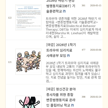
2026년 하반기 변증
법행동치료(DBT) 기
361
2026-05-15
술훈련학교
트라우마 생존자를 위한 2026년 하반기 사
122
람마음 <변증법행동치료 기술훈련학교>
변증법행동치료(Dialectical Behavior
Therapy; DBT)는 미국의 심리치료자 마샤
리네한(Marsha M. Linehan)이 개발하였
으며, 삶의 고...
[마감] 2026년 1학기
트라우마 심리치료
477
2026-03-06
사례공부 모임
2026년 1학기 트라우마 심리치료 사례공
121
부 모임 내담자 고통의 기원에 트라우마가
있을 때, 함께하려는 최선의 노력에도 불구
하고 심리치료 과정이 힘겨울 때가 있습니
다. 치료 전념을 높이는 방안, 치료 관계 점
검,...
[마감] 정신건강 분야
종사자를 위한 종합
398
2026-02-24
변증법행동치료 온라
인 플립러닝 학교