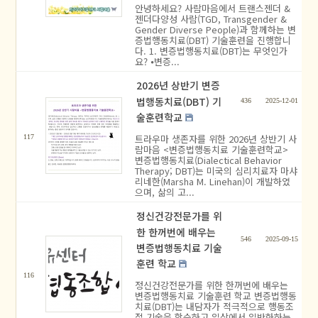
안녕하세요? 사람마음에서 트랜스젠더 &
젠더다양성 사람(TGD, Transgender &
Gender Diverse People)과 함께하는 변
증법행동치료(DBT) 기술훈련을 진행합니
다. 1. 변증법행동치료(DBT)는 무엇인가
요? ⦁변증...
2026년 상반기 변증
법행동치료(DBT) 기
436
2025-12-01
술훈련학교
트라우마 생존자를 위한 2026년 상반기 사
117
람마음 <변증법행동치료 기술훈련학교>
변증법행동치료(Dialectical Behavior
Therapy; DBT)는 미국의 심리치료자 마샤
리네한(Marsha M. Linehan)이 개발하였
으며, 삶의 고...
정신건강전문가를 위
한 한꺼번에 배우는
546
2025-09-15
변증법행동치료 기술
훈련 학교
116
정신건강전문가를 위한 한꺼번에 배우는
변증법행동치료 기술훈련 학교 변증법행동
치료(DBT)는 내담자가 적극적으로 행동조
절 기술을 학습하고 일상에서 일반화하는