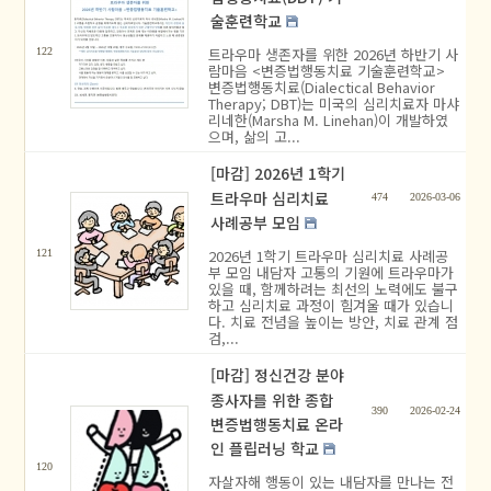
술훈련학교
트라우마 생존자를 위한 2026년 하반기 사
122
람마음 <변증법행동치료 기술훈련학교>
변증법행동치료(Dialectical Behavior
Therapy; DBT)는 미국의 심리치료자 마샤
리네한(Marsha M. Linehan)이 개발하였
으며, 삶의 고...
[마감] 2026년 1학기
트라우마 심리치료
474
2026-03-06
사례공부 모임
2026년 1학기 트라우마 심리치료 사례공
121
부 모임 내담자 고통의 기원에 트라우마가
있을 때, 함께하려는 최선의 노력에도 불구
하고 심리치료 과정이 힘겨울 때가 있습니
다. 치료 전념을 높이는 방안, 치료 관계 점
검,...
[마감] 정신건강 분야
종사자를 위한 종합
390
2026-02-24
변증법행동치료 온라
인 플립러닝 학교
120
자살자해 행동이 있는 내담자를 만나는 전