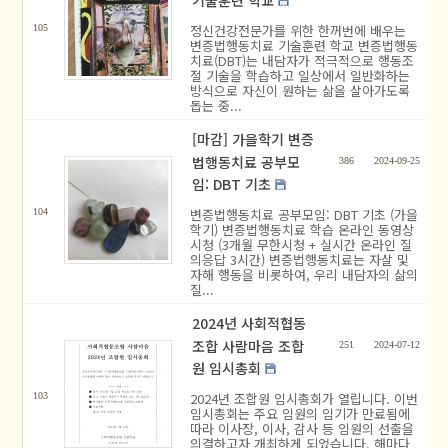
기술훈련 학교
정신건강전문가를 위한 한꺼번에 배우는
105
변증법행동치료 기술훈련 학교 변증법행동
치료(DBT)는 내담자가 적극적으로 행동조
절 기술을 학습하고 일상에서 일반화하는
방식으로 자신이 원하는 삶을 살아가도록
돕는 중...
[마감] 가을학기 변증
법행동치료 공부모
386
2024-09-25
임: DBT 기초
변증법행동치료 공부모임: DBT 기초 (가을
104
학기) 변증법행동치료 학습 온라인 동영상
시청 (3개월 무한시청 + 실시간 온라인 질
의응답 3시간) 변증법행동치료는 자살 및
자해 행동을 비롯하여, 우리 내담자의 삶의
질...
2024년 사회적협동
조합 사람마음 조합
251
2024-07-12
원 임시총회
2024년 조합원 임시총회가 열립니다. 이번
103
임시총회는 주요 임원의 임기가 만료됨에
따라 이사장, 이사, 감사 등 임원의 선출을
의결하고자 개최하게 되었습니다. 해마다