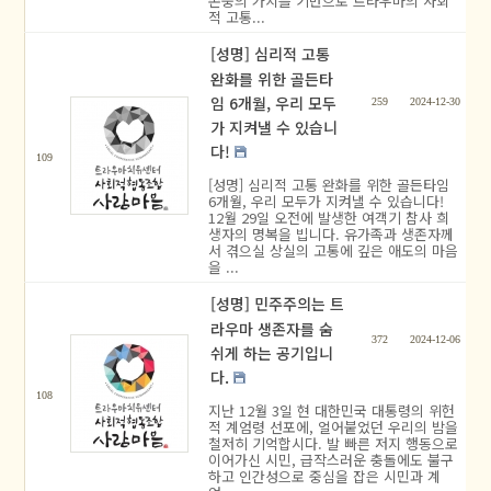
존중의 가치를 기반으로 트라우마의 사회
적 고통...
[성명] 심리적 고통
완화를 위한 골든타
임 6개월, 우리 모두
259
2024-12-30
가 지켜낼 수 있습니
다!
109
[성명] 심리적 고통 완화를 위한 골든타임
6개월, 우리 모두가 지켜낼 수 있습니다!
12월 29일 오전에 발생한 여객기 참사 희
생자의 명복을 빕니다. 유가족과 생존자께
서 겪으실 상실의 고통에 깊은 애도의 마음
을 ...
[성명] 민주주의는 트
라우마 생존자를 숨
372
2024-12-06
쉬게 하는 공기입니
다.
108
지난 12월 3일 현 대한민국 대통령의 위헌
적 계엄령 선포에, 얼어붙었던 우리의 밤을
철저히 기억합시다. 발 빠른 저지 행동으로
이어가신 시민, 급작스러운 충돌에도 불구
하고 인간성으로 중심을 잡은 시민과 계