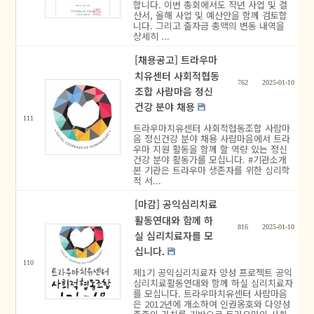
합니다. 이번 총회에서도 작년 사업 및 결
산서, 올해 사업 및 예산안을 함께 검토합
니다. 그리고 출자금 총액의 변동 내역을
상세히 ...
[채용공고] 트라우마
치유센터 사회적협동
762
2025-01-10
조합 사람마음 정신
건강 분야 채용
111
트라우마치유센터 사회적협동조합 사람마
음 정신건강 분야 채용 사람마음에서 트라
우마 지원 활동을 함께 할 역량 있는 정신
건강 분야 활동가를 모십니다. #기관소개
본 기관은 트라우마 생존자를 위한 심리학
적 서...
[마감] 공익심리치료
활동연대와 함께 하
816
2025-01-10
실 심리치료자를 모
십니다.
110
제1기 공익심리치료자 양성 프로젝트 공익
심리치료활동연대와 함께 하실 심리치료자
를 모십니다. 트라우마치유센터 사람마음
은 2012년에 개소하여 인권옹호와 다양성