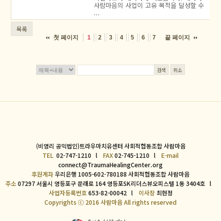
사람마음의 사업이 고유 목적을 달성할 수
...
목록
첫 페이지
끝 페이지
1
2
3
4
5
6
7
검색
취소
(비영리 공익법인)트라우마치유센터 사회적협동조합 사람마음
TEL
02-747-1210 l
FAX
02-745-1210 l
E-mail
connect@TraumaHealingCenter.org
후원계좌
우리은행 1005-602-780188 사회적협동조합 사람마음
주소
07297 서울시 영등포구 문래로 164 영등포SK리더스뷰오피스텔 1동 3404호 l
사업자등록번호
653-82-00042 l
이사장
최현정
Copyrights ⓒ 2016 사람마음 All rights reserved