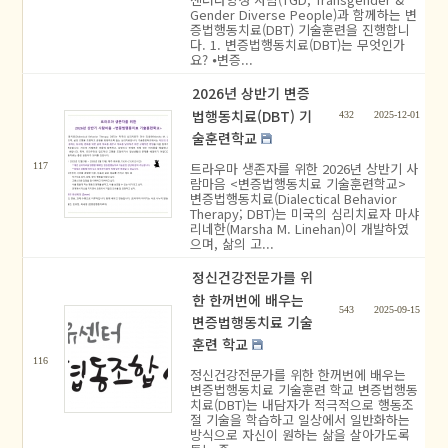
Gender Diverse People)과 함께하는 변
증법행동치료(DBT) 기술훈련을 진행합니
다. 1. 변증법행동치료(DBT)는 무엇인가
요? ⦁변증...
2026년 상반기 변증
법행동치료(DBT) 기
432
2025-12-01
술훈련학교
트라우마 생존자를 위한 2026년 상반기 사
117
람마음 <변증법행동치료 기술훈련학교>
변증법행동치료(Dialectical Behavior
Therapy; DBT)는 미국의 심리치료자 마샤
리네한(Marsha M. Linehan)이 개발하였
으며, 삶의 고...
정신건강전문가를 위
한 한꺼번에 배우는
543
2025-09-15
변증법행동치료 기술
훈련 학교
116
정신건강전문가를 위한 한꺼번에 배우는
변증법행동치료 기술훈련 학교 변증법행동
치료(DBT)는 내담자가 적극적으로 행동조
절 기술을 학습하고 일상에서 일반화하는
방식으로 자신이 원하는 삶을 살아가도록