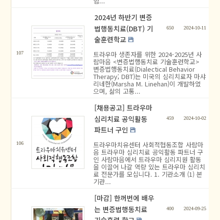
엄...
2024년 하반기 변증
법행동치료(DBT) 기
650
2024-10-11
술훈련학교
트라우마 생존자를 위한 2024-2025년 사
107
람마음 <변증법행동치료 기술훈련학교>
변증법행동치료(Dialectical Behavior
Therapy; DBT)는 미국의 심리치료자 마샤
리네한(Marsha M. Linehan)이 개발하였
으며, 삶의 고통...
[채용공고] 트라우마
심리치료 공익활동
459
2024-10-02
파트너 구인
트라우마치유센터 사회적협동조합 사람마
106
음 트라우마 심리치료 공익활동 파트너 구
인 사람마음에서 트라우마 심리지원 활동
을 이끌어 나갈 역량 있는 트라우마 심리치
료 전문가를 모십니다. 1. 기관소개 (1) 본
기관...
[마감] 한꺼번에 배우
는 변증법행동치료
400
2024-09-25