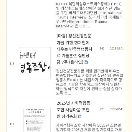
ICD-11 복합외상후스트레스장애(CPTSD)
및 외상후스트레스장애(PTSD) 진단 검토
를 위한 국제트라우마면담 (International
Trauma Interview) 도구 워크샵 국제트라
우마면담(International Trauma
Interview) 은 ICD-...
[마감] 정신건강전문
가를 위한 한꺼번에
배우는 변증법행동치
542
2025-03-01
료 기술훈련 집단상
담 7주 (온라인)
113
정신건강전문가를 위한 한꺼번에 배우는
변증법행동치료 기술훈련 집단상담 변증법
행동치료(DBT)는 내담자가 적극적으로 행
동조절 기술을 학습하고 일상에서 일반화
하는 방식으로 자신이 원하는 삶을 살아가
도록 돕...
2025년 사회적협동
조합 사람마음 조합
229
2025-02-11
원 정기총회
사회적협동조합 사람마음 2025년 조합원
112
정기총회 2025년 조합원 정기총회를 개최