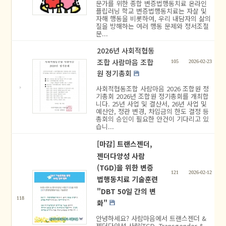
문가를 위한 종합 변증법행동치료 온라인
플립러닝 학교 변증법행동치료는 자살 및
자해 행동을 비롯하여, 우리 내담자의 삶의
질을 방해하는 여러 행동 문제와 정서조절
문...
2026년 사회적협동
조합 사람마음 조합
105
2026-02-23
원 정기총회
사회적협동조합 사람마음 2026 조합원 정
기총회 2026년 조합원 정기총회를 개최합
니다. 25년 사업 및 결산서, 26년 사업 및
예산안, 정관 변경, 차입금의 한도 결정 등
총회의 승인이 필요한 안건이 기다리고 있
습니...
[마감] 트랜스젠더,
젠더다양성 사람
(TGD)을 위한 변증
121
2026-02-12
법행동치료 기술훈련
"DBT 50일 간의 변
118
화"
안녕하세요? 사람마음에서 트랜스젠더 &
젠더다양성 사람(TGD, Transgender &