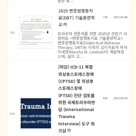
돕는 중...
2025 변증법행동치
료(DBT) 기술훈련학
736
2025-05-08
교
트라우마 생존자를 위한 2025년 상반기 사
115
람마음 <변증법행동치료 기술훈련학교>
변증법행동치료(Dialectical Behavior
Therapy; DBT)는 미국의 심리치료자 마샤
리네한(Marsha M. Linehan)이 개발하였
으며, 삶의 고...
[마감] ICD-11 복합
외상후스트레스장애
(CPTSD) 및 외상후
스트레스장애
(PTSD) 진단 검토를
430
2025-04-24
위한 국제트라우마면
담 (International
114
Trauma
Interview) 도구 워
크샵