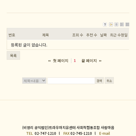
번호
제목
조회 수
추천 수
날짜
최근 수정일
등록된 글이 없습니다.
목록
첫 페이지
끝 페이지
1
검색
취소
(비영리 공익법인)트라우마치유센터 사회적협동조합 사람마음
TEL
02-747-1210 l
FAX
02-745-1210 l
E-mail