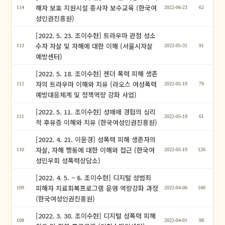
해자 보호 지원시설 종사자 보수교육 (한국여
114
2022-06-23
62
성인권진흥원)
[2022. 5. 23. 조이수현] 트라우마 관점 성소
수자 자살 및 자해에 대한 이해 (서울시자살
113
2022-05-31
91
예방센터)
[2022. 5. 18. 조이수현] 젠더 폭력 피해 생존
자의 트라우마 이해와 치유 (라오스 여성폭력
112
2022-05-19
79
예방대응체계 및 정책역량 강화 사업)
[2022. 5. 11. 조이수현] 성매매 경험의 심리
111
2022-05-19
61
적 후유증 이해와 치유 (한국여성인권진흥원)
[2022. 4. 21. 이윤경] 성폭력 피해 생존자의
자살, 자해 행동에 대한 이해와 접근 (한국여
110
2022-05-19
126
성민우회 성폭력상담소)
[2022. 4. 5. ~ 6. 조이수현] 디지털 성범죄
피해자 치료회복프로그램 운영 역량강화 과정
109
2022-04-06
100
(한국여성인권진흥원)
[2022. 3. 30. 조이수현] 디지털 성폭력 피해
108
2022-04-01
98