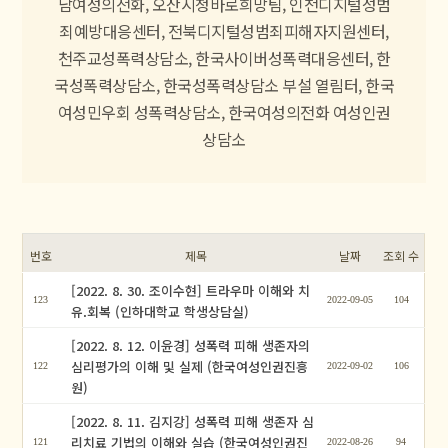
남여성의전화,
오산시청바로희망팀, 인천디지털성범
죄예방대응센터,
전북디지털성범죄피해자지원센터,
천주교성폭력상담소, 한국사이버성폭력대응센터,
한
국성폭력상담소, 한국성폭력상담소 부설 열림터,
한국
여성민우회 성폭력상담소, 한국여성의전화 여성인권
상담소
번호
제목
날짜
조회 수
[2022. 8. 30. 조이수현] 트라우마 이해와 치
123
2022-09-05
104
유.회복 (인하대학교 학생상담실)
[2022. 8. 12. 이윤경] 성폭력 피해 생존자의
심리평가의 이해 및 실제 (한국여성인권진흥
122
2022-09-02
106
원)
[2022. 8. 11. 김지강] 성폭력 피해 생존자 심
리치료 기법의 이해와 실습 (한국여성인권진
121
2022-08-26
94