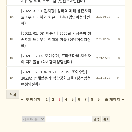
치유 및 회복 프로그램 (인천스마일센터)
[2022. 3. 30. 김지강] 성폭력 피해 생존자의
트라우마 이해와 치유‧회복 (광명여성의전
107
2022-03-31
77
화)
[2022. 02. 08. 이송희] 2022년 가정폭력 생
존자의 트라우마 이해와 치유 (성남여성의전
106
2022-02-15
98
화)
[2021. 12 14. 조이수현] 트라우마와 지원자
105
2021-12-21
98
의 자기돌봄 (다시함께상담센터)
[2021. 12. 8. & 2021. 12. 15. 조이수현]
2021년 전체활동가 역량강화교육 (강서양천
104
2021-12-21
94
여성의전화)
목록
첫 페이지
끝 페이지
1
2
3
4
5
6
7
8
9
검색
취소