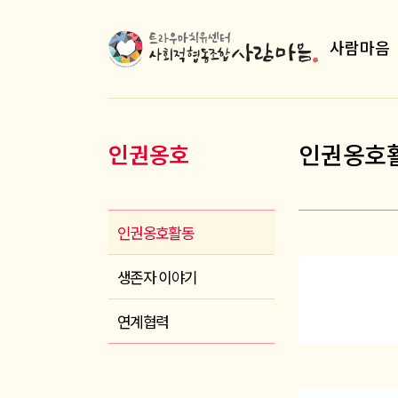
사람마음
인권옹호
인권옹호
인권옹호활동
생존자 이야기
연계협력