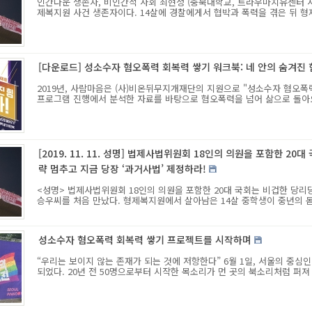
인간다운 생존자, 비인간적 사회 최현정 (충북대학교, 트라우마치유센터 사람
제복지원 사건 생존자이다. 14살에 경찰에게서 협박과 폭력을 겪은 뒤 형제
[다운로드] 성소수자 혐오폭력 회복력 쌓기 워크북: 네 안의 숨겨진 힘
2019년, 사람마음은 (사)비온뒤무지개재단의 지원으로 "성소수자 혐오폭
프로그램 진행에서 분석한 자료를 바탕으로 혐오폭력을 넘어 삶으로 돌아오기
[2019. 11. 11. 성명] 법제사법위원회 18인의 의원을 포함한 20
략 멈추고 지금 당장 ‘과거사법’ 제정하라!
<성명> 법제사법위원회 18인의 의원을 포함한 20대 국회는 비겁한 당리당략
승우씨를 처음 만났다. 형제복지원에서 살아남은 14살 중학생이 중년의 몸을
성소수자 혐오폭력 회복력 쌓기 프로젝트를 시작하며
“우리는 보이지 않는 존재가 되는 것에 저항한다” 6월 1일, 서울의 중
되었다. 20년 전 50명으로부터 시작한 목소리가 먼 곳의 북소리처럼 퍼져 나