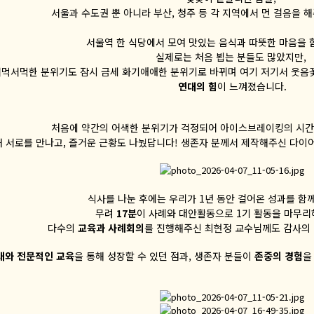
서울과 수도권 뿐 아니라 부산, 청주 등 각 지역에서 먼 걸음을 
서울역 한 식당에서 모여 맛있는 음식과 따뜻한 마음을 
실제로는 처음 뵙는 분들도 많았지만,
먹서먹한 분위기도 잠시 금세 화기애애한 분위기로 바뀌며 여기 저기서 웃음꽃
연대의 힘
이 느껴졌습니다.
처음에 약간의 어색한 분위기가 걱정되어 아이스브레이킹의 시간
 서로를 만나고, 즐거운 근황도 나눴답니다! 생존자 분께서 제작해주신 다이
식사를 나눈 후에는 우리가 1년 동안 걸어온 성과를 함
무려
17분
이 사례와 대안활동으로 1기 활동을 마무
다수의
교육과 사례회의
를 진행해주신 최현정 교수님께도 감사의 
대와 전문적인 교육
을 통해 성장할 수 있던 점과, 생존자 분들이
존중의 경험
을