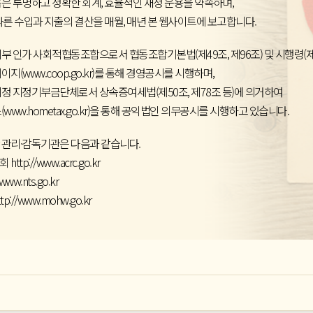
은 투명하고 정확한 회계, 효율적인 재정 운용을 약속하며,
따른 수입과 지출의 결산을 매월, 매년 본 웹사이트에 보고합니다.
부 인가 사회적협동조합으로서 협동조합기본법(제49조, 제96조) 및 시행령(제1
페이지
(www.coop.go.kr)
를 통해 경영공시를 시행하며,
정 지정기부금단체로서 상속증여세법(제50조, 제78조 등)에 의거하여
스
(www.hometax.go.kr)
을 통해 공익법인 의무공시를 시행하고 있습니다.
관리·감독기관은 다음과 같습니다.
원회
http://www.acrc.go.kr
/www.nts.go.kr
ttp://www.mohw.go.kr