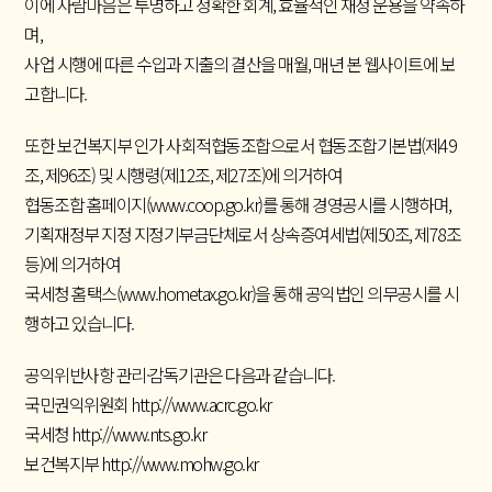
이에 사람마음은 투명하고 정확한 회계, 효율적인 재정 운용을 약속하
며,
사업 시행에 따른 수입과 지출의 결산을 매월, 매년 본 웹사이트에 보
고합니다.
또한 보건복지부 인가 사회적협동조합으로서 협동조합기본법(제49
조, 제96조) 및 시행령(제12조, 제27조)에 의거하여
협동조합 홈페이지
(www.coop.go.kr)
를 통해 경영공시를 시행하며,
기획재정부 지정 지정기부금단체로서 상속증여세법(제50조, 제78조
등)에 의거하여
국세청 홈택스
(www.hometax.go.kr)
을 통해 공익법인 의무공시를 시
행하고 있습니다.
공익위반사항 관리·감독기관은 다음과 같습니다.
국민권익위원회
http://www.acrc.go.kr
국세청
http://www.nts.go.kr
보건복지부
http://www.mohw.go.kr