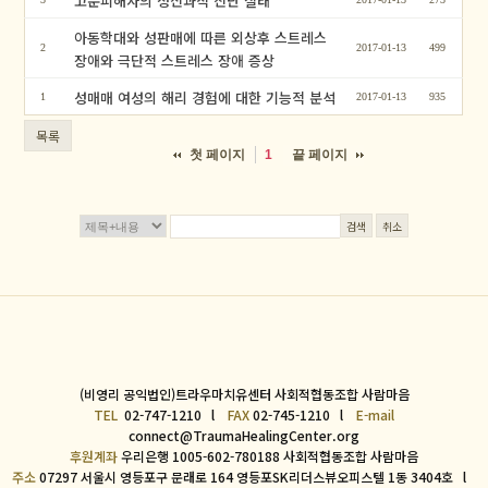
고문피해자의 정신과적 진단 실태
아동학대와 성판매에 따른 외상후 스트레스
2
2017-01-13
499
장애와 극단적 스트레스 장애 증상
성매매 여성의 해리 경험에 대한 기능적 분석
1
2017-01-13
935
목록
첫 페이지
끝 페이지
1
검색
취소
(비영리 공익법인)트라우마치유센터 사회적협동조합 사람마음
TEL
02-747-1210 l
FAX
02-745-1210 l
E-mail
connect@TraumaHealingCenter.org
후원계좌
우리은행 1005-602-780188 사회적협동조합 사람마음
주소
07297 서울시 영등포구 문래로 164 영등포SK리더스뷰오피스텔 1동 3404호 l