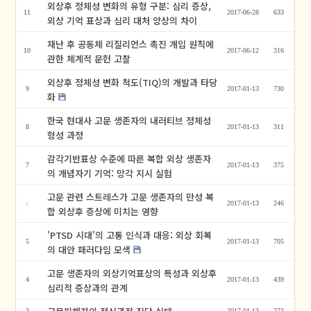
외상후 정체성 변화의 유형 구분: 심리 증상,
11
2017-06-28
633
외상 기억 표상과 심리 대처 양상의 차이
재난 후 공동체 리질리언스 촉진 개입 원칙에
10
2017-06-12
316
관한 체계적 문헌 고찰
외상후 정체성 변화 척도(TIQ)의 개발과 타당
9
2017-01-13
730
화
한국 현대사 고문 생존자의 내러티브 정체성
8
2017-01-13
311
형성 과정
감각기반표상 수준에 따른 복합 외상 생존자
7
2017-01-13
375
의 개념자기 기억: 망각 지시 실험
고문 관련 스트레스가 고문 생존자의 만성 복
2017-01-13
246
합 외상후 증상에 미치는 영향
'PTSD 시대'의 고통 인식과 대응: 외상 회복
5
2017-01-13
705
의 대안 패러다임 모색
고문 생존자의 외상기억표상의 특성과 외상후
4
2017-01-13
439
심리적 증상과의 관계
3
2017-01-13
273