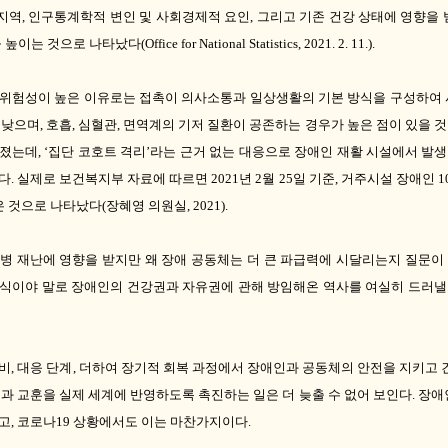
지역
,
인구통계학적 변인 및 사회경제적 요인
,
그리고 기존 건강 상태에 영향을
을 높이는 것으로 나타났다
(Office for National Statistics, 2021. 2. 11.).
위험성이 높은 이유로는 접촉이 의사소통과 일상생활의 기본 방식을 구성하여 
 낮으며
,
호흡
,
심혈관
,
면역계의 기저 질환이 공존하는 경우가 높은 점이 있을 
러졌는데
, ‘
집단 코호트 격리
’
라는 근거 없는 대응으로 장애인 재활 시설에서 발생
다
.
실제로 보건복지부 자료에 따르면
2021
년
2
월
25
일 기준
,
거주시설 장애인
1
은 것으로 나타났다
(
장혜영 의원실
, 2021).
병 재난에 영향을 받지만 왜 장애 공동체는 더 큰 파급력에 시달리는지 질문이
식이야 말로 장애인의 건강권과 자유권에 관해 방임해온 역사를 여실히 드러낼
대비
,
대응 단계
,
더하여 장기적 회복 과정에서 장애인과 공동체의 안전을 지키고 
험과 교훈을 실제 세계에 반영하도록 촉진하는 일은 더 늦출 수 없어 보인다
.
장애
고
,
코로나
19
상황에서도 이는 마찬가지이다
.