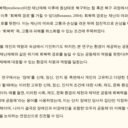
복력
(resilience)
이란 재난재해 이후에 원상태로 복구하는 힘 혹은 복구 과정에
 이후
‘
회복력 경로
’
를 거칠 수 있다
(Bonanno, 2004).
회복력 경로는 재난의 여파
경로를 뜻한다
.
이는 재난의 여파로 고통과 손상을 겪은 뒤에 점진적으로 손상을
는
‘
회복력
’
즉
,
고통과 피해를 최소화할 수 있는 조건에 주목하였다
.
개별 개인의 역량과 속성에서 기인하기도 하지만
,
본 연구는 환경이 제공하는 공
재난재해와 같은 위기에 회복력 경로를 높일 수 있는 공동체의 역량을 뜻
한다
(
재해에 대응할 수 있는 환경의 자원과 역량을 일컫는다
.
본 연구에서는
‘
장애
’
를 신체
,
정신
,
인지 등 측면에서 개인의 고유하고 다양한
 할 때에는 이러한 고유한 신체
,
정신
,
인지적 조건에 대한 사회
,
제도
,
문화 환
2019).
예를 들면
,
이러한 사회
,
제도
,
문화 환경의 제한과 제약은 공동체 회복력을
장애 공동체
’
라는 용어를 사용하였는데
,
이는 단지 장애인 당사자 집단만 지칭
동체이며
,
나아가 결국은 장애인과 비장애인을 포함한
‘
모두의 공동체
’
라 이해할 
을 논의하는 연장선으로 진전할 수 있다
.