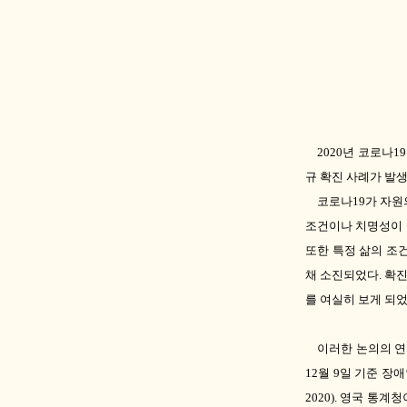
2020
년 코로나
1
규 확진 사례가 발
코로나
19
가 자원
조건이나 치명성이 
또한 특정 삶의 조
채 소진되었다
.
확진
를 여실히 보게 되
이러한 논의의 
12
월
9
일 기준 장
2020).
영국 통계청