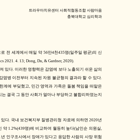
트라우마치유센터 사회적협동조합 사람마음
충북대학교 심리학과
로 전 세계에서 매일 약
56
만
4
천
435
명
(
일주일 평균
)
의 신
tics 2021. 4. 13; Dong, Du, & Gardner, 2020).
져 있다
.
이러한 영향력은 감염에 보다 노출되기 쉬운 삶의
감염병 이전부터 지속된 자원 불균형의 결과라 할 수 있다
.
 한계에 부딪혔고
,
민간 영역과 가족은 돌봄 책임을 떠맡은
리는 결국 그 동안 사회가 얼마나 부당하고 불합리하였는지
 있다
.
국내 보건복지부 질병관리청 자료에 의하면
2020
년
인 약
1.2%(439
명
)
에 비교하여 월등히 높다
(
남인순 의원실
,
1
년 인구조사에서 장애가 있다고 응답한 사람의 사망 위험