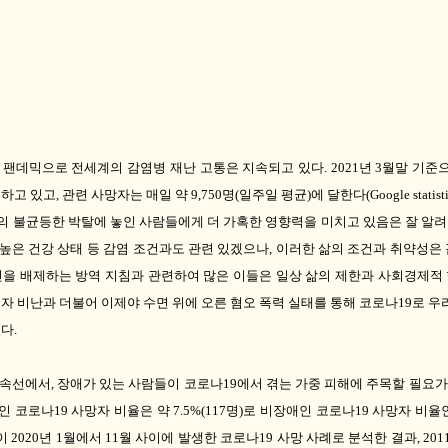
9
팬데믹으로 전세계의 감염병 재난 고통은 지속되고 있다
. 2021
년
3
월말 기준으
생하고 있고
,
관련 사망자는 매일 약
9,750
명
(
일주일 평균
)
에 달한다
(G
oogle statis
의 불균등한 박탈에 놓인 사람들에게 더 가혹한 영향력을 미치고 있음은 잘 알려
높은 건강 상태 등 감염 조건과도 관련 있겠으나
,
이러한 삶의 조건과 취약성은 
건을 배제하는 방역 지침과 관련하여 많은 이들은 일상 삶의 제한과 사회경제적
자 비난과 더불어 이제야 수면 위에 오른 혐오 폭력 실태를 통해 코로나
19
로 우
었다
.
연속선에서
,
장애가 있는 사람들이 코로나
19
에서 겪는 가중 피해에 주목할 필요가
애인 코로나
19
사망자 비율은 약
7.5%(117
명
)
로 비장애인 코로나
19
사망자 비율
이
2020
년
1
월에서
11
월 사이에 발생한 코로나
19
사망 사례로 분석한 결과
, 201