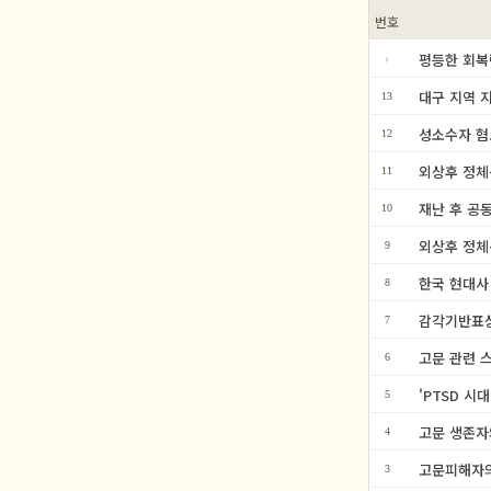
번호
평등한 회복력 
대구 지역 지
13
성소수자 혐
12
외상후 정체
11
재난 후 공
10
외상후 정체
9
한국 현대사
8
감각기반표상
7
고문 관련 
6
'PTSD 시
5
고문 생존자
4
고문피해자의
3