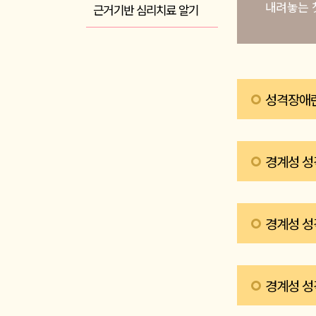
내려놓는 
근거기반 심리치료 알기
성격장애
성격이란 유전, 생
경계성 성격
고유한 양상을 뜻
만약 누군가가 여
는데 여러가지 어
경계성 성
(personality 
경계성 성격장애 
경계성 성
경계성 성격장애가
아동에게 살아가는