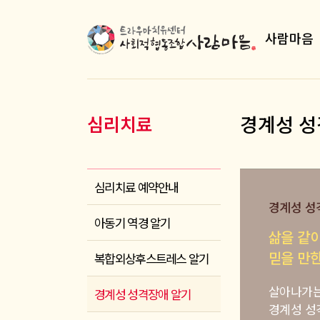
사람마음
경계성 성
심리치료
심리치료 예약안내
경계성 성
아동기 역경 알기
삶을 같
믿을 만한
복합외상후스트레스 알기
살아나가는
경계성 성격장애 알기
경계성 성