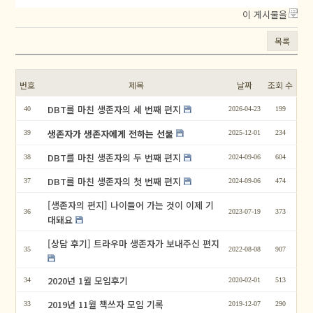
이 게시물을
목록
번호
제목
날짜
조회 수
DBT를 마친 생존자의 세 번째 편지
40
2026-04-23
199
생존자가 생존자에게 전하는 선물
39
2025-12-01
234
DBT를 마친 생존자의 두 번째 편지
38
2024-09-06
604
DBT를 마친 생존자의 첫 번째 편지
37
2024-09-06
474
[생존자의 편지] 나이들어 가는 것이 이제 기
36
2023-07-19
373
대돼요
[상담 후기] 트라우마 생존자가 보내주신 편지
35
2022-08-08
907
2020년 1월 모임후기
34
2020-02-01
513
2019년 11월 책쓰자 모임 기록
33
2019-12-07
290