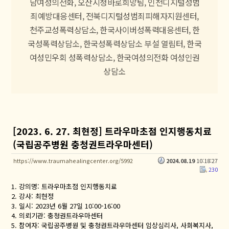
남여성의전화,
오산시청바로희망팀, 인천디지털성범
죄예방대응센터,
전북디지털성범죄피해자지원센터,
천주교성폭력상담소, 한국사이버성폭력대응센터,
한
국성폭력상담소, 한국성폭력상담소 부설 열림터,
한국
여성민우회 성폭력상담소, 한국여성의전화 여성인권
상담소
[2023. 6. 27. 최현정] 트라우마초점 인지행동치료
(국립공주병원 충청권트라우마센터)
https://www.traumahealingcenter.org/5992
2024.08.19
10:18:27
230
1. 강의명: 트라우마초점 인지행동치료
2. 강사: 최현정
3. 일시: 2023년 6월 27일 10:00-16:00
4. 의뢰기관: 충청권트라우마센터
5. 참여자: 국립공주병원 및 충청권트라우마센터 임상심리사, 사회복지사,