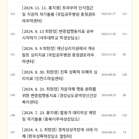
[2024. 11. 11. 홍지영] 트라우마 인식접근
및 지원자 자기돌봄 (국립공주병원 충청권트
153
2025-01-17
121
라우마센터)
[2024. 9. 13 최현정] 변증법행동치료 공부
152
2024-11-26
111
시작하기 (아주대학교 학생상담소)
[2024. 9. 9 최현정] 재난심리지원에서 게슈
탈트 심리치료 (국립공주병원 충청권트라우
151
2024-11-26
99
마센터)
[2024. 8. 30. 최현정] 친족 성폭력 피해의 심
150
2024-08-30
136
리치료 (인천스마일센터)
[2024. 8. 23. 최현정] 자살자해 행동 완화를
위한 변증법행동치료 (경상남도광역정신건강
149
2024-08-29
68
복지센터)
[2024. 7. 23. 홍지영] 활동가 대리외상 예방
148
2024-08-20
110
및 자기돌봄 (충북이주여성상담소)
[2024. 4. 2. 최현정] 경계성성격장애 사례 이
147
2024-08-19
74
해 (한국성폭력상담소 열림터)