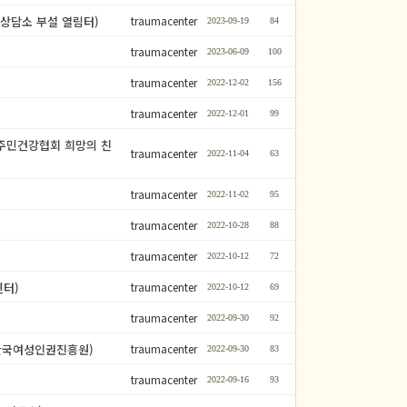
폭력상담소 부설 열림터)
traumacenter
2023-09-19
84
traumacenter
2023-06-09
100
traumacenter
2022-12-02
156
traumacenter
2022-12-01
99
한국이주민건강협회 희망의 친
traumacenter
2022-11-04
63
traumacenter
2022-11-02
95
traumacenter
2022-10-28
88
traumacenter
2022-10-12
72
센터)
traumacenter
2022-10-12
69
traumacenter
2022-09-30
92
 (한국여성인권진흥원)
traumacenter
2022-09-30
83
traumacenter
2022-09-16
93