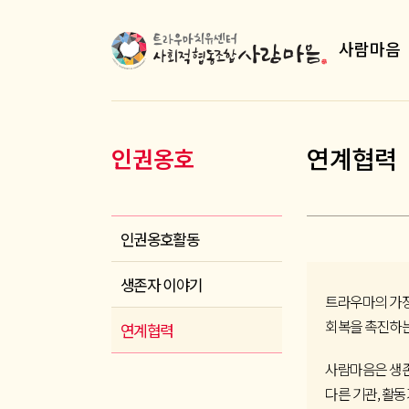
사람마음
연계협력
인권옹호
인권옹호활동
생존자 이야기
트라우마의 가장
회복을 촉진하는
연계협력
사람마음은 생존
다른 기관, 활동