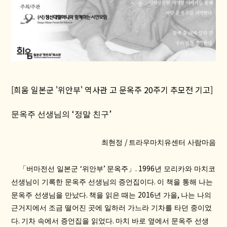
[희움 일본군 '위안부' 역사관 고 문옥주 20주기 추모전 기고]
‘
’
문옥주 선생님의
정말 친구
/
최현정
트라우마치유센터 사람마음
‘
’
. 1996
「
버마전선 일본군
위안부
문옥주
」
년 모리카와 마치코
.
선생님이 기록한 문옥주 선생님의 증언집이다
이 책을 통해 나는
.
2016
,
문옥주 선생님을 만났다
책을 읽은 때는
년 가을
나는 나의
근거지에서 조금 떨어진 곳에 일하러 가느라 기차를 타던 중이었
.
.
다
기차 속에서 증언집을 읽었다
마치 바로 옆에서 문옥주 선생