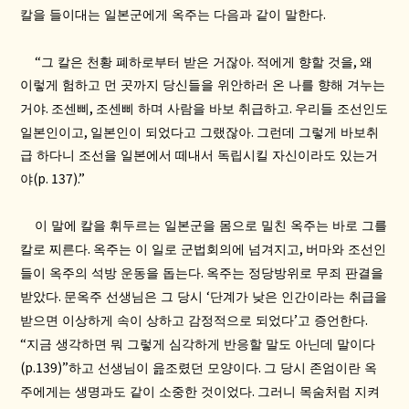
.
칼을 들이대는 일본군에게 옥주는 다음과 같이 말한다
“
.
,
그 칼은 천황 폐하로부터 받은 거잖아
적에게 향할 것을
왜
이렇게 험하고 먼 곳까지 당신들을 위안하러 온 나를 향해 겨누는
.
,
.
거야
조센삐
조센삐 하며 사람을 바보 취급하고
우리들 조선인도
,
.
일본인이고
일본인이 되었다고 그랬잖아
그런데 그렇게 바보취
급 하다니 조선을 일본에서 떼내서 독립시킬 자신이라도 있는거
(p. 137).”
야
이 말에 칼을 휘두르는 일본군을 몸으로 밀친 옥주는 바로 그를
.
,
칼로 찌른다
옥주는 이 일로 군법회의에 넘겨지고
버마와 조선인
.
들이 옥주의 석방 운동을 돕는다
옥주는 정당방위로 무죄 판결을
.
‘
받았다
문옥주 선생님은 그 당시
단계가 낮은 인간이라는 취급을
’
.
받으면 이상하게 속이 상하고 감정적으로 되었다
고 증언한다
“
지금 생각하면 뭐 그렇게 심각하게 반응할 말도 아닌데 말이다
(p.139)”
.
하고 선생님이 읊조렸던 모양이다
그 당시 존엄이란 옥
.
주에게는 생명과도 같이 소중한 것이었다
그러니 목숨처럼 지켜