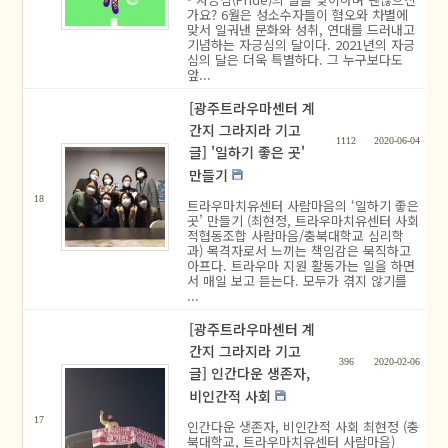
가요? 6월은 성소수자들이 혐오와 차별에
맞서 일궈낸 문화와 성취, 연대를 드러내고
기념하는 자긍심의 달이다. 2021년의 자긍
심의 달은 더욱 특별하다. 그 누구보다도
앞...
[광주트라우마센터 계
간지 그라지라 기고
1112
2020-06-04
글] '일하기 좋은 곳'
만들기
18
트라우마치유센터 사람마음의 ‘일하기 좋은
곳’ 만들기 (최현정, 트라우마치유센터 사회
적협동조합 사람마음/충북대학교 심리학
과) 목격자로서 느끼는 책임감은 묵직하고
아프다. 트라우마 지원 활동가는 일을 하면
서 매일 보고 듣는다. 모두가 겪지 않기를
...
[광주트라우마센터 계
간지 그라지라 기고
396
2020-02-06
글] 인간다운 생존자,
비인간적 사회
17
인간다운 생존자, 비인간적 사회 최현정 (충
북대학교, 트라우마치유센터 사람마음)