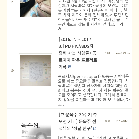
2017년 6월 17일 오전 11시. 여섯 명의 생
11
존자가 사람마음 지하 공간에 모였음. 여기
온 사람들은 가해자 1인뿐만이 아니라, 한
국 사회 제도와 문화 전체에 맞서 투쟁하던
여성들임. 사람마음 지하는 오래된 골목 속
공간이므로 찾는데 시간이 걸리고, 그래
서...
[2016. 7. ~ 2017.
3.] PL(HIV/AIDS와
함께 사는 사람들) 동
465
2017-05-10
료지지 활동 프로젝트
기록
10
동료지지(peer support) 활동은 사람마음
으로 하는 중요한 인권옹호 활동입니다. 사
람마음은 생존자 당사자의 사회적 힘을 강
화하고 북돋는 것이 우리가 하는 활동의 중
요한 축이라고 생각합니다. 그래서 동료지
지 활동을 촉진하는데 기여해 보고 싶다, 하
고 ...
[고 문옥주 20주기 추
모전 기고] 문옥주 선
808
2017-01-13
생님의 ‘정말 친구’
[희움 일본군 '위안부' 역사관 고 문옥주 20