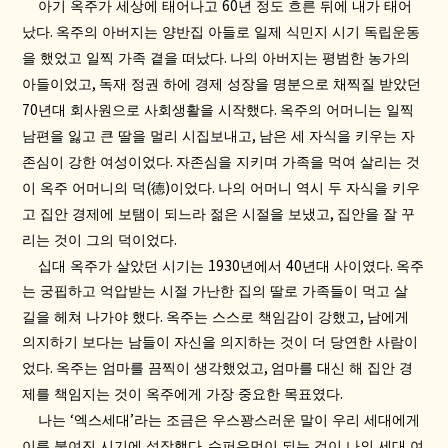
60
아기 옥주가 세상에 태어나고
년 정도 흐른 뒤에 내가 태어
.
났다
옥주의 아버지는 양반집 아들로 일제 식민지 시기 독립운동
.
을 했었고 일찍 가족 곁을 떠났다
나의 아버지는 평범한 농가의
,
아들이었고
독재 정권 하에 경제 성장을 명분으로 채찍질 받았던
70
.
년대 회사원으로 사회생활을 시작했다
옥주의 어머니는 일찍
,
남편을 잃고 큰 딸을 멀리 시집보내고
남은 세 자식을 키우는 자
.
존심이 강한 여성이었다
자존심을 지키며 가족을 먹여 살리는 것
(
)
.
이 옥주 어머니의 덕
德
이었다
나의 어머니 역시 두 자식을 키우
,
고 집안 경제에 보탬이 되느라 젊은 시절을 보냈고
집안을 잘 꾸
.
리는 것이 그의 덕이었다
1930
40
.
십대 옥주가 살았던 시기는
년에서
년대 사이였다
옥주
는 궁핍하고 억압받는 시절 가난한 집의 딸로 가족들이 먹고 살
.
,
길을 헤쳐 나가야 했다
옥주는 스스로 책임감이 강했고
남에게
의지하기 보다는 남들이 자신을 의지하는 것이 더 당연한 사람이
.
,
었다
옥주는 엄마를 끔찍이 생각했었고
엄마를 대신 해 집안 경
.
제를 책임지는 것이 옥주에게 가장 중요한 목표였다
‘
’
나는
엑스세대
라는 조금은 우스꽝스러운 말이 우리 세대에게
.
이름 붙여진 시기에 성장했다
슈퍼우먼이 되는 것이 나의 세대 여