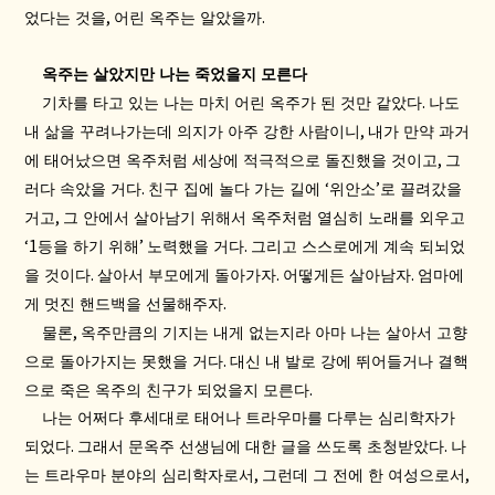
,
.
었다는 것을
어린 옥주는 알았을까
옥주는 살았지만 나는 죽었을지 모른다
.
기차를 타고 있는 나는 마치 어린 옥주가 된 것만 같았다
나도
,
내 삶을 꾸려나가는데 의지가 아주 강한 사람이니
내가 만약 과거
,
에 태어났으면 옥주처럼 세상에 적극적으로 돌진했을 것이고
그
.
‘
’
러다 속았을 거다
친구 집에 놀다 가는 길에
위안소
로 끌려갔을
,
거고
그 안에서 살아남기 위해서 옥주처럼 열심히 노래를 외우고
‘1
’
.
등을 하기 위해
노력했을 거다
그리고 스스로에게 계속 되뇌었
.
.
.
을 것이다
살아서 부모에게 돌아가자
어떻게든 살아남자
엄마에
.
게 멋진 핸드백을 선물해주자
,
물론
옥주만큼의 기지는 내게 없는지라 아마 나는 살아서 고향
.
으로 돌아가지는 못했을 거다
대신 내 발로 강에 뛰어들거나 결핵
.
으로 죽은 옥주의 친구가 되었을지 모른다
나는 어쩌다 후세대로 태어나 트라우마를 다루는 심리학자가
.
.
되었다
그래서 문옥주 선생님에 대한 글을 쓰도록 초청받았다
나
,
,
는 트라우마 분야의 심리학자로서
그런데 그 전에 한 여성으로서