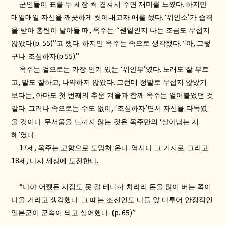
.
군인들이 표를 두 세장 씩 겹쳐서 주면 재미를 느꼈다
하지만
. ‘
’
매일매일 자신을 깨끗하게 씻어내고자 애를 썼다
위안소
가 습격
,
“
을 받아 총탄이 날아들 때
옥주는
웬일인지 나는 조금도 무섭지
(p. 55)”
.
. “
,
않았다
고 했다
하지만 옥주는 속으로 생각했다
아
그렇
.
(p.55).”
구나
조심하자
‘
’
.
옥주는 겉으로는 가장 인기 있는
위안부
였다
노래도 잘 부르
,
,
.
고
말도 잘하고
나약하지 않았다
그런데 정말로 무섭지 않았기
,
보다는
아마도 첫 번째의 추운 겨울과 함께 옥주는 얼어붙었던 것
.
, ‘
’
같다
그러나 속으로는 수도 없이
조심하자
면서 자신을 다독였
.
‘
을 것이다
무서움을 느끼지 않는 것은 옥주만의
살아남는 지
’
.
혜
였다
17
,
.
.
세
옥주는 고향으로 도망쳐 온다
역시나 그 기지로
그리고
18
,
.
세
다시 세상에 도전한다
“
나야 어쨌든 시집도 못 갈 테니까 차라리 돈을 많이 버는 쪽이
.
나을 거라고 생각했다
그 때는 조선인도 다들 앞 다투어 안정적인
. (p. 65)”
일본군이 군속이 되고 싶어했다