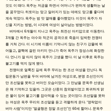
.
것도 이 때다
옥주는 저금을 하면서 어머니가 편하게 생활하는 날
.
을 꿈꾸었다
히토미는 망고 알러지가 있는 데에도 망고를 좋다며
.
.
계속 먹었다
옥주는 밤 맛 열매를 좋아했었다
이것이 옥주가 자
,
.
신을 지키는 방법
이 시대에 여성이 살아남는 방법이었다
6
.
버마에서
개월이 지나고 옥주는 최전선 아키압으로 이동한다
3
개월 간 옥주는 야수와 적군의 공격으로 죽음이 임박한 전쟁터
.
를 거쳐 간다
이 시기에 이름이 기억나지 않는 친구가 강물에 뛰
,
어들고
결핵에 걸린 아키미 언니가 죽어 옥주가 정성스레 화장한
.
.
다
언니가 잘 타지 않아 옥주가 고생을 했다
이 날 이후로 옥주는
.
불고기를 먹지 않게 됐다
.
전쟁터로 얼룩진 길에 옥주 무리는 한 조선 여성을 만난다
독
,
립운동가 남편을 두어 버마에 남겨진 여성으로
분명 조선인이지
.
만 조선말을 못하고 버마인 모습이었다
그 만남을 문옥주 선생님
.
은 왜 기억하고 있을까
그곳은 산중의 참외밭이었고 희귀하게 맑
.
은 물이 있어 물고기를 잡아먹을 수 있는 곳이었다
조선말을 못하
. ‘
는 여성은 옥주 무리의 조선말을 듣고 격렬하게 운다
영락없이
’
‘
’
60
.
버마 사람
이지만
얼굴형은 정말 조선인
인
세 할머니
문옥주