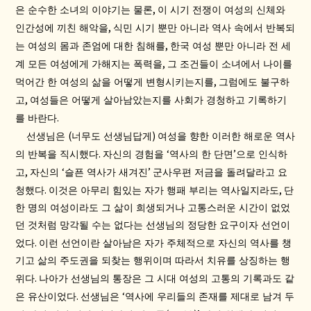
,
은 순수한 소녀의 이야기는 물론
이 시기 전쟁이 여성의 신체와
,
인간성에 끼친 해악을
식민 시기 뿐만 아니라 역사 속에서 반복되
,
는 여성의 몸과 존엄에 대한 침해를
한국 여성 뿐만 아니라 전 세
,
계 모든 여성에게 가해지는 폭력을
그 조건들이 소녀에서 나이를
,
먹어간 한 여성의 삶을 어떻게 변형시키는지를
그럼에도 불구하
,
고
여성들은 어떻게 살아남았는지를 사회가 경청하고 기록하기
.
를 바란다
(
)
선생님은
너무도 선생님답게
여성을 향한 이러한 해로운 역사
.
‘
’
의 반복을 직시했다
자신의 경험을
역사의 한 단면
으로 인식하
,
‘
’
고
자신의
슬픈 역사가 새겨진
군사우편 저금을 돌려달라고 요
.
,
청했다
이것은 아무리 힘있는 자가 행패 부리는 역사일지라도
단
한 명의 여성이라도 그 삶이 희생되거나 고통스러운 시간이 없었
던 것처럼 망각될 수는 없다는 선생님의 정당한 요구이자 선언이
.
었다
이런 선언이란 살아남은 자가 주체적으로 자신의 역사를 챙
기고 삶의 주도권을 되찾는 행위이며 따라서 치유를 상징하는 행
.
위다
나아가 선생님의 통장은 그 시대 여성의 고통의 기록과도 같
.
‘
은 유산이었다
선생님은
역사에 우리들의 존재를 제대로 남겨 두