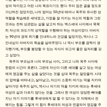
.
성의 덕이었고 어린 나의 목표이기도 했다
우리 집은 굶을 정도로
,
50
가난하진 않았지만
나의 엄마는
년대 태어나 옥주와 유사한 성
,
역할을 학습해온 세대였고
가정을 잘 지키는 자신의 역할과 그런
것과는 전혀 상관없는 삶을 살고자 하는 엑스세대 사이에서 묵묵
.
히 자신의 과도기적 성역할을 수행해야 하는 여성이었다
아버지
90
,
는
년대 경제 위기를 인내하느라 건강을 잃었지만
역시나 그
.
인내심이 아버지의 목숨을 살려주었다
나 역시 부모를 끔찍이 생
,
각했기에
부모를 봉양할 수 있는 자식이 되고자 좋은 일자리를 갖
.
고 싶었다
,
옥주의 부모님과 나의 부모님 사이
그리고 나와 옥주 사이에
.
한참의 시간이 흐른다
그런데 자신이 다른 세대를 살고 있는 여성
.
에게 영감을 주는 삶을 살았다는 것을 십대 옥주는 알았을까
시대
,
,
의 압박을 버텨내고
살아남고
자신이 소중히 여기는 덕을 지키며
,
살아가던 옥주의 삶이
역시나 자기의 덕을 지키려 애쓰는 후세대
.
여성의 삶과 다르지 않다는 것을
그래서 한 여성이 당당한 뼈대를
지닌 자기 이야기를 후세대에게 말 할 수 있다는 것 자체에서 전
.
해지는 힘을
그렇게 이 힘이 후세대의 여성과 연결되어 영감을 주