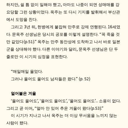
,
,
하지만
쉴 틈 없이 일해야 했고
아마도 나중이 되면 성매매를 강
.
요당할 그런 상황이었다
옥주는 또 다시 기지를 발휘해서 부산관
.
에서 도망을 친다
3
,
. 16
그리고
년 뒤
헌병에게 붙잡혀 만주로 강제 연행된다
세였
.
. “
다
문옥주 선생님은 당시의 공포를 이렇게 설명한다
꼭 죽을 것
(p.51).”
만 같았다
옥주는 만주 동안성에 도착하고 나서 바로 일본
.
,
군을 상대해야 했다
다른 이야기와 달리
문옥주 선생님은 단 두
.
줄로만 이 시기의 심정을 표현한다
“
.
매일매일 울었다
.” (p. 52)
그러나 울어도 울어도 남자들은 왔다
얼어붙은 겨울
‘
’, ‘
’, ‘
’...
.
울어도 울어도
울어도 울어도
울어도 울어도
소용이 없다
, “
(p.53).”
그리고 곧 이어
얼마 안 있어 추운 겨울이 왔다
이 시기가 지나고 나서 옥주는 더 이상 무서움을 느끼지 않는
.
사람이 됐다