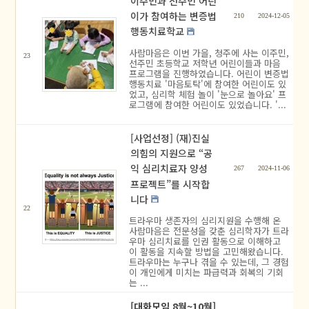
이주민과 선주민 어린
이가 참여하는 변증법
210
2024-12-05
행동치료학교
사람마음은 이번 가을, 청주에 사는 이주민,
23
선주민 초등학교 저학년 어린이들과 마음
프로그램을 진행하였습니다. 어린이 변증법
행동치료 '마음토탁'에 참여한 어린이도 있
었고, 심리학 체험 놀이 '눈으로 놀아요' 프
로그램에 참여한 어린이도 있었습니다. '...
[사업선정] (재)진실
의힘의 지원으로 “공
익 심리치료자 양성
267
2024-11-06
프로젝트”를 시작합
니다
22
트라우마 생존자의 심리지원을 수행해 온
사람마음은 전문성을 갖춘 심리학자가 트라
우마 심리치료를 인권 활동으로 이해하고
이 활동을 지속할 방법을 고민해왔습니다.
트라우마는 누구나 겪을 수 있는데, 그 경험
이 개인에게 미치는 파급력과 회복의 기회
는 ...
[대화모임 8월~10월]