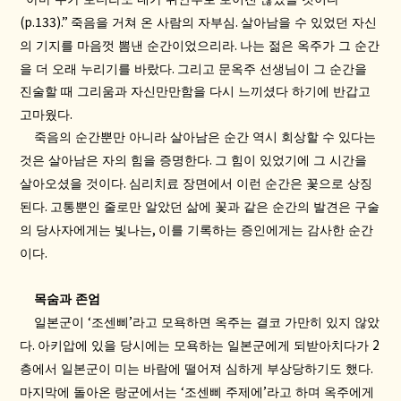
(p.133).”
.
죽음을 거쳐 온 사람의 자부심
살아남을 수 있었던 자신
.
의 기지를 마음껏 뽐낸 순간이었으리라
나는 젊은 옥주가 그 순간
.
을 더 오래 누리기를 바랐다
그리고 문옥주 선생님이 그 순간을
진술할 때 그리움과 자신만만함을 다시 느끼셨다 하기에 반갑고
.
고마웠다
죽음의 순간뿐만 아니라 살아남은 순간 역시 회상할 수 있다는
.
것은 살아남은 자의 힘을 증명한다
그 힘이 있었기에 그 시간을
.
살아오셨을 것이다
심리치료 장면에서 이런 순간은 꽃으로 상징
.
된다
고통뿐인 줄로만 알았던 삶에 꽃과 같은 순간의 발견은 구술
,
의 당사자에게는 빛나는
이를 기록하는 증인에게는 감사한 순간
.
이다
목숨과 존엄
‘
’
일본군이
조센삐
라고 모욕하면 옥주는 결코 가만히 있지 않았
.
2
다
아키압에 있을 당시에는 모욕하는 일본군에게 되받아치다가
.
층에서 일본군이 미는 바람에 떨어져 심하게 부상당하기도 했다
‘
’
마지막에 돌아온 랑군에서는
조센삐 주제에
라고 하며 옥주에게