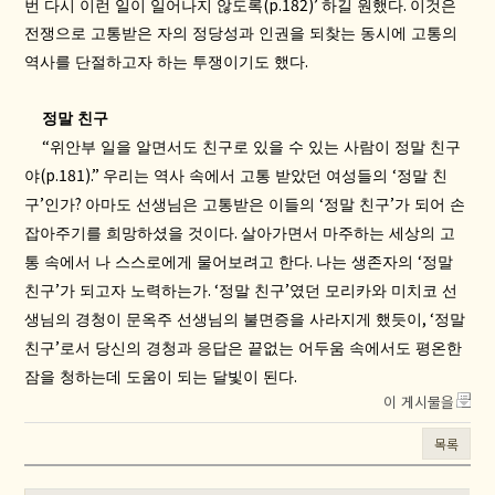
(p.182)’
.
번 다시 이런 일이 일어나지 않도록
하길 원했다
이것은
전쟁으로 고통받은 자의 정당성과 인권을 되찾는 동시에 고통의
.
역사를 단절하고자 하는 투쟁이기도 했다
정말 친구
“
위안부 일을 알면서도 친구로 있을 수 있는 사람이 정말 친구
(p.181).”
‘
야
우리는 역사 속에서 고통 받았던 여성들의
정말 친
’
?
‘
’
구
인가
아마도 선생님은 고통받은 이들의
정말 친구
가 되어 손
.
잡아주기를 희망하셨을 것이다
살아가면서 마주하는 세상의 고
.
‘
통 속에서 나 스스로에게 물어보려고 한다
나는 생존자의
정말
’
. ‘
’
친구
가 되고자 노력하는가
정말 친구
였던 모리카와 미치코 선
, ‘
생님의 경청이 문옥주 선생님의 불면증을 사라지게 했듯이
정말
’
친구
로서 당신의 경청과 응답은 끝없는 어두움 속에서도 평온한
.
잠을 청하는데 도움이 되는 달빛이 된다
이 게시물을
목록