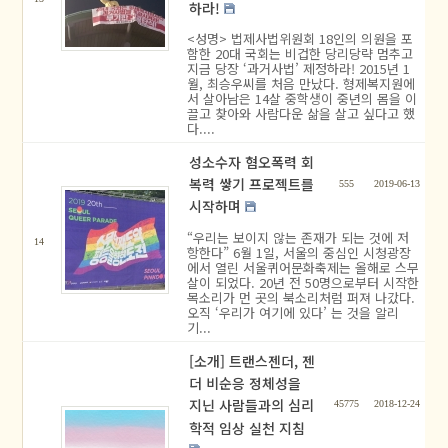
하라!
<성명> 법제사법위원회 18인의 의원을 포
함한 20대 국회는 비겁한 당리당략 멈추고
지금 당장 ‘과거사법’ 제정하라! 2015년 1
월, 최승우씨를 처음 만났다. 형제복지원에
서 살아남은 14살 중학생이 중년의 몸을 이
끌고 찾아와 사람다운 삶을 살고 싶다고 했
다....
성소수자 혐오폭력 회
복력 쌓기 프로젝트를
555
2019-06-13
시작하며
“우리는 보이지 않는 존재가 되는 것에 저
14
항한다” 6월 1일, 서울의 중심인 시청광장
에서 열린 서울퀴어문화축제는 올해로 스무
살이 되었다. 20년 전 50명으로부터 시작한
목소리가 먼 곳의 북소리처럼 퍼져 나갔다.
오직 ‘우리가 여기에 있다’ 는 것을 알리
기...
[소개] 트랜스젠더, 젠
더 비순응 정체성을
지닌 사람들과의 심리
45775
2018-12-24
학적 임상 실천 지침