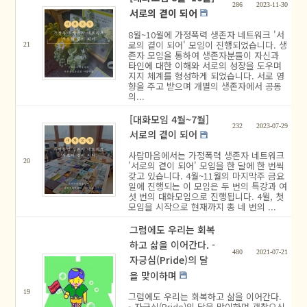
286
2023-11-30
서로의 곁이 되어
8월~10월에 가정폭력 생존자 네트워크 '서
로의 곁이 되어' 모임이 진행되었습니다. 생
21
존자 모임을 통하여 생존자분들이 자신과
타인에 대한 이해와 서로의 성장을 도우며
지지 체계를 형성하게 되었습니다. 서로 영
향을 주고 받으며 개별의 생존자에서 공동
의...
[대화모임 4월~7월]
232
2023-07-29
서로의 곁이 되어
사람마음에서는 가정폭력 생존자 네트워크
20
'서로의 곁이 되어' 모임을 한 달에 한 번씩
갖고 있습니다. 4월~11월의 마지막주 금요
일에 진행되는 이 모임은 두 번의 특강과 여
섯 번의 대화모임으로 진행됩니다. 4월, 첫
모임을 시작으로 현재까지 총 네 번의 ...
그럼에도 우리는 회복
하고 삶을 이어간다. -
480
2021-07-21
자긍심(Pride)의 달
을 맞이하며
19
그럼에도 우리는 회복하고 삶을 이어간다.
- 자긍심(Pride)의 달을 맞이하며 괜찮으신