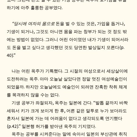
.
하기에 아주 훌륭한 공부였다
“
,
,
당시에 여자의 몸으로
돈을 벌 수 있는 것은
가업을 돕거나
,
기생이 되거나
그것도 아니면 몸을 파는 창부가 되는 것 정도 밖
.
에는 방법이 없었다
그러니 어린 아이였던 내가 기생이 되어서라
(p.
도 돈을 벌고 싶다고 생각했던 것도 당연한 발상일지 모른다
40).”
.
나는 어린 옥주가 기특했다
그 시절의 여성으로서 세상살이에
.
도전하려는 옥주
아마 오늘날 살았다면 정말 멋진 여성예술인이
.
되었을까
하지만 오늘날에도 예술인이 되려면 잔혹한 착취 체계
.
를 목격하지 않을 수는 없다
,
. “
기생 공부가 좌절되자
옥주는 일본에 간다
발톱 끝까지 바짝
,
세워서 키가 크게 보이게 한 후
어른 같은 말투로 누가 보더라도
혼자서 일본에 가는 데 어려움이 없다고 생각되도록 연기했다
(p.42).”
.
일본행 허가를 받아낸 옥주의 기지였다
옥주는 공부를 시켜준다는 말에 속아서 일본의 부산관에 취직