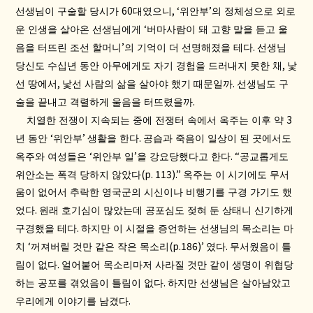
60
, ‘
’
선생님이 구술할 당시가
대였으니
위안부
의 정체성으로 외로
‘
운 인생을 살아온 선생님에게
버마사람이 돼 고향 말을 듣고 울
’
.
음을 터뜨린 조선 할머니
의 기억이 더 선명해졌을 테다
선생님
,
당신도 수십년 동안 아무에게도 자기 경험을 드러내지 못한 채
낯
,
.
선 땅에서
낯선 사람의 삶을 살아야 했기 때문일까
선생님도 구
.
술을 끝내고 격렬하게 울음을 터뜨렸을까
3
치열한 전쟁이 지속되는 중에 전쟁터 속에서 옥주는 이후 약
‘
’
.
년 동안
위안부
생활을 한다
공습과 죽음이 일상이 된 곳에서도
‘
’
. “
옥주와 여성들은
위안부 일
을 강요당했다고 한다
공교롭게도
(p. 113).”
위안소는 폭격 당하지 않았다
옥주는 이 시기에도 무서
움이 없어서 추락한 영국군의 시신이나 비행기를 구경 가기도 했
.
었다
원래 호기심이 많았는데 공포심도 젖혀 둔 상태니 신기하게
.
구경했을 테다
하지만 이 시절을 증언하는 선생님의 목소리는 마
‘
(p.186)’
.
치
꺼져버릴 것만 같은 작은 목소리
였다
무서웠음이 틀
.
림이 없다
얼어붙어 목소리마저 사라질 것만 같이 생명이 위협당
.
하는 공포를 겪었음이 틀림이 없다
하지만 선생님은 살아남았고
.
우리에게 이야기를 남겼다