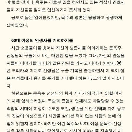
.
야 했을 것이다
옥주는 간호부 일을 하면서도 일본 적십자 간호사
.
들이 자신들을 절대로 업신여기지 못하게 했다
,
공포로 몸은 얼어붙었지만
옥주의 영혼은 당당하고 생생하게
.
살아있었다
60
대 여성의 인생사를 기억하기를
시간 소용돌이를 벗어나 자신의 생존사를 이야기하는 문옥주
.
,
선생님의 구술에서 나는 대단한 힘을 느꼈다
그래
자신의 인생을
. 96
뒤돌아 이야기할 때 이와 같은 강단을 가지고 이야기 해야지
년 모리카와 미치코 선생님은 구술 기록을 출판하면서 이 책이 젊
,
은 여성들에게 용기를 주기를 기대했다 하는데
그의 말이 사실이
.
다
한편으로는 문옥주 선생님의 힘과 기지가 왜곡되어 읽힐 여지
.
에 대해 염려스러웠다
목숨과 존엄이 언제라도 박탈당할 수 있는
,
억압의 시대에 여성이 주도한 도전
생존을 위한 선택과 자기 옹호
의 진술이 여성으로 이 시간을 살아본 적이 없는 사람의 눈에 어
.
60
떻게 읽힐지 말이다
하지만 어린 옥주와
대 여성 문옥주 선생
님은 같은 사람이니까 당연하게도 자신의 이야기를 진솔하게 사