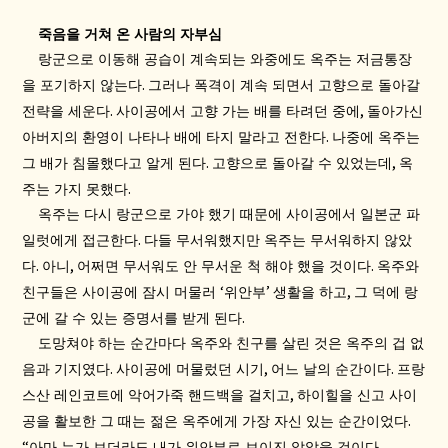
죽음을 거쳐 온 사람의 자부심
랑군으로 이동해 공습이 계속되는 와중에도 옥주는 저금통장
.
을 포기하지 않는다
그러나 폭격이 계속 되면서 고향으로 돌아갈
.
,
전략을 세운다
사이공에서 고향 가는 배를 타려던 중에
돌아가신
.
아버지의 환영이 나타나 배에 타지 말라고 전한다
나중에 옥주는
.
,
그 배가 침몰했다고 알게 된다
고향으로 돌아갈 수 있었는데
옥
.
주는 가지 못했다
옥주는 다시 랑군으로 가야 했기 때문에 사이공에서 일본군 파
.
일럿에게 접근한다
다들 무서워했지만 옥주는 무서워하지 않았
.
,
.
다
아니
어쩌면 무서워도 안 무서운 척 해야 했을 것이다
옥주와
‘
’
,
친구들은 사이공에 잠시 머물러
위안부
생활을 하고
그 덕에 랑
.
군에 갈 수 있는 증명서를 받게 된다
도망쳐야 하는 순간마다 옥주와 친구를 살린 것은 옥주의 겁 없
.
,
.
음과 기지였다
사이공에 머물렀던 시기
어느 날의 순간이다
프랑
,
스산 레인코트에 악어가죽 핸드백을 걸치고
하이힐을 신고 사이
.
공을 활보한 그 때는 젊은 옥주에게 가장 자신 있는 순간이었다
“
아마 누가 보더라도 내가 위안부로 보이진 않았을 것이다