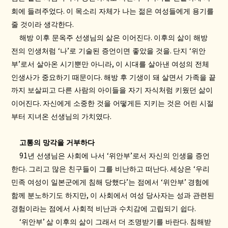
.
회에 들려주었다
이 목소리 자체가 나는 젊은 여성들에게 용기를
.
줄 것이라 생각한다
.
해방 이후 문옥주 선생님의 삶은 이어진다
이후의 삶이 해방
‘
’
.
‘
전의 인생처럼
나
로 기술된 증언이면 좋았을 것을
단지
위안
’
,
부
로서 살아온 시기뿐만 아니라
이 시대를 살아낸 여성의 전체
.
인생사가 중요하기 때문이다
해방 후 기생이 돼 살면서 가족을 끝
까지 보살피고 다른 사람의 아이들을 자기 자식처럼 키웠던 삶이
.
이어진다
자신에게 소중한 것을 어떻게든 지키는 것은 어린 시절
.
부터 지녀온 선생님의 가치였다
고통의 망각을 거부하다
91
‘
’
년 선생님은 사회에 나서
위안부
로서 자신의 인생을 증언
.
.
‘
한다
그리고 많은 친구들이 그를 비난하고 떠난다
세상은
우리
’
‘
’
민족 여성이 일본군에게 침해 당했다
는 점에서
위안부
경험에
,
함께 분노하기도 하지만
이 사회에서 여성 당사자는 성과 관련된
.
경험이라는 점에서 사회적 비난과 수치감에 고립되기 쉽다
‘
’
.
위안부
삶 이후의 삶이 그래서 더 조명받기를 바란다
침해받