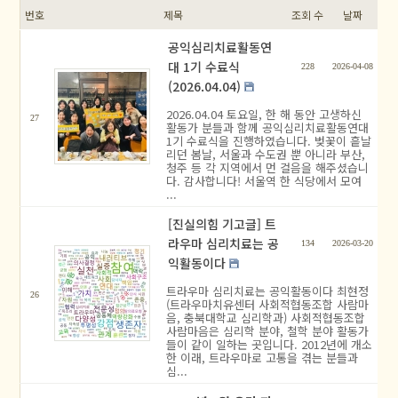
번호
제목
조회 수
날짜
공익심리치료활동연
대 1기 수료식
228
2026-04-08
(2026.04.04)
2026.04.04 토요일, 한 해 동안 고생하신
27
활동가 분들과 함께 공익심리치료활동연대
1기 수료식을 진행하였습니다. 벚꽃이 흩날
리던 봄날, 서울과 수도권 뿐 아니라 부산,
청주 등 각 지역에서 먼 걸음을 해주셨습니
다. 감사합니다! 서울역 한 식당에서 모여
...
[진실의힘 기고글] 트
라우마 심리치료는 공
134
2026-03-20
익활동이다
트라우마 심리치료는 공익활동이다 최현정
26
(트라우마치유센터 사회적협동조합 사람마
음, 충북대학교 심리학과) 사회적협동조합
사람마음은 심리학 분야, 철학 분야 활동가
들이 같이 일하는 곳입니다. 2012년에 개소
한 이래, 트라우마로 고통을 겪는 분들과
심...