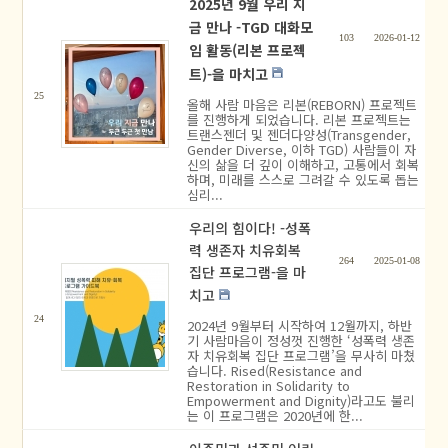
2025년 9월 우리 지
금 만나 -TGD 대화모
103
2026-01-12
임 활동(리본 프로젝
트)-을 마치고
25
올해 사람 마음은 리본(REBORN) 프로젝트
를 진행하게 되었습니다. 리본 프로젝트는
트랜스젠더 및 젠더다양성(Transgender,
Gender Diverse, 이하 TGD) 사람들이 자
신의 삶을 더 깊이 이해하고, 고통에서 회복
하며, 미래를 스스로 그려갈 수 있도록 돕는
심리...
우리의 힘이다! -성폭
력 생존자 치유회복
264
2025-01-08
집단 프로그램-을 마
치고
24
2024년 9월부터 시작하여 12월까지, 하반
기 사람마음이 정성껏 진행한 ‘성폭력 생존
자 치유회복 집단 프로그램’을 무사히 마쳤
습니다. Rised(Resistance and
Restoration in Solidarity to
Empowerment and Dignity)라고도 불리
는 이 프로그램은 2020년에 한...