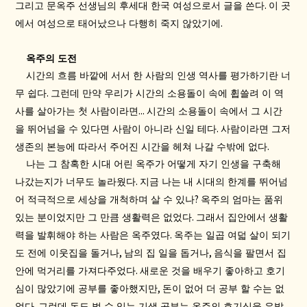
.
그리고 문옥주 선생님의 후세대 한국 여성으로서 글을 쓴다
이 곳
.
에서 여성으로 태어났으나 다행히 죽지 않았기에
옥주의 도전
시간의 흐름 바깥에 서서 한 사람의 인생 역사를 평가하기란 너
.
무 쉽다
그런데 만약 우리가 시간의 소용돌이 속에 휩쓸려 이 역
...
사를 살아가는 첫 사람이라면
시간의 소용돌이 속에서 그 시간
.
을 뛰어넘을 수 있다면 사람이 아니라 신일 테다
사람이라면 그저
.
생존의 본능에 따라서 주어진 시간을 헤쳐 나갈 수밖에 없다
나는 그 참혹한 시대 어린 옥주가 어떻게 자기 인생을 구축해
.
나갔는지가 너무도 놀라웠다
지금 나는 내 시대의 한계를 뛰어넘
?
어 적극적으로 세상을 개척하며 살 수 있나
옥주의 엄마는 품위
.
있는 분이었지만 그 만큼 생활력은 없었다
그래서 집안에서 생활
.
력을 발휘해야 하는 사람은 옥주였다
옥주는 일곱 여덟 살이 되기
,
,
도 전에 이웃집을 돌거나
남의 집 일을 돕거나
음식을 팔면서 집
.
안에 먹거리를 가져다주었다
새로운 것을 배우기 좋아하고 호기
,
심이 많았기에 공부를 좋아했지만
돈이 없어 더 공부 할 수는 없
.
었다
그런데 돈도 벌 수 있는 기생 공부는 옥주의 호기심을 유발