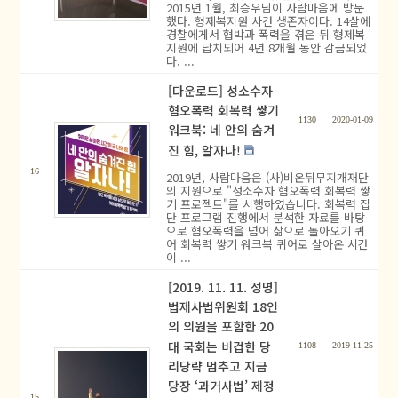
2015년 1월, 최승우님이 사람마음에 방문
했다. 형제복지원 사건 생존자이다. 14살에
경찰에게서 협박과 폭력을 겪은 뒤 형제복
지원에 납치되어 4년 8개월 동안 감금되었
다. ...
[다운로드] 성소수자
혐오폭력 회복력 쌓기
1130
2020-01-09
워크북: 네 안의 숨겨
진 힘, 알자나!
16
2019년, 사람마음은 (사)비온뒤무지개재단
의 지원으로 "성소수자 혐오폭력 회복력 쌓
기 프로젝트"를 시행하였습니다. 회복력 집
단 프로그램 진행에서 분석한 자료를 바탕
으로 혐오폭력을 넘어 삶으로 돌아오기 퀴
어 회복력 쌓기 워크북 퀴어로 살아온 시간
이 ...
[2019. 11. 11. 성명]
법제사법위원회 18인
의 의원을 포함한 20
대 국회는 비겁한 당
1108
2019-11-25
리당략 멈추고 지금
당장 ‘과거사법’ 제정
15