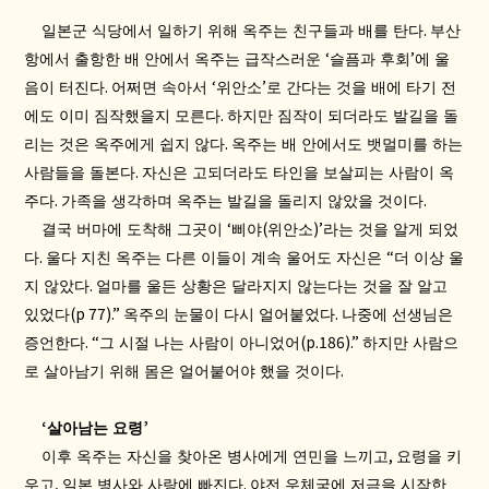
.
일본군 식당에서 일하기 위해 옥주는 친구들과 배를 탄다
부산
‘
’
항에서 출항한 배 안에서 옥주는 급작스러운
슬픔과 후회
에 울
.
‘
’
음이 터진다
어쩌면 속아서
위안소
로 간다는 것을 배에 타기 전
.
에도 이미 짐작했을지 모른다
하지만 짐작이 되더라도 발길을 돌
.
리는 것은 옥주에게 쉽지 않다
옥주는 배 안에서도 뱃멀미를 하는
.
사람들을 돌본다
자신은 고되더라도 타인을 보살피는 사람이 옥
.
.
주다
가족을 생각하며 옥주는 발길을 돌리지 않았을 것이다
‘
(
)’
결국 버마에 도착해 그곳이
삐야
위안소
라는 것을 알게 되었
.
“
다
울다 지친 옥주는 다른 이들이 계속 울어도 자신은
더 이상 울
.
지 않았다
얼마를 울든 상황은 달라지지 않는다는 것을 잘 알고
(p 77).”
.
있었다
옥주의 눈물이 다시 얼어붙었다
나중에 선생님은
. “
(p.186).”
증언한다
그 시절 나는 사람이 아니었어
하지만 사람으
.
로 살아남기 위해 몸은 얼어붙어야 했을 것이다
‘
’
살아남는 요령
,
이후 옥주는 자신을 찾아온 병사에게 연민을 느끼고
요령을 키
,
.
우고
일본 병사와 사랑에 빠진다
야전 우체국에 저금을 시작한