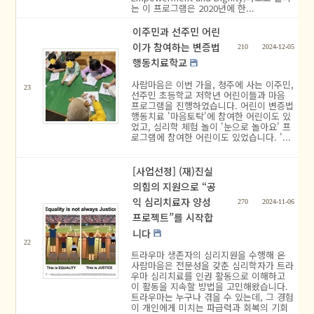
는 이 프로그램은 2020년에 한...
이주민과 선주민 어린
이가 참여하는 변증법
210
2024-12-05
행동치료학교
사람마음은 이번 가을, 청주에 사는 이주민,
23
선주민 초등학교 저학년 어린이들과 마음
프로그램을 진행하였습니다. 어린이 변증법
행동치료 '마음토탁'에 참여한 어린이도 있
었고, 심리학 체험 놀이 '눈으로 놀아요' 프
로그램에 참여한 어린이도 있었습니다. '...
[사업선정] (재)진실
의힘의 지원으로 “공
익 심리치료자 양성
270
2024-11-06
프로젝트”를 시작합
니다
22
트라우마 생존자의 심리지원을 수행해 온
사람마음은 전문성을 갖춘 심리학자가 트라
우마 심리치료를 인권 활동으로 이해하고
이 활동을 지속할 방법을 고민해왔습니다.
트라우마는 누구나 겪을 수 있는데, 그 경험
이 개인에게 미치는 파급력과 회복의 기회