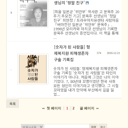
생님의 ‘정말 친구’
[희움 일본군 '위안부' 역사관 고 문옥주 20
9
주기 추모전 기고] 문옥주 선생님의 ‘정말
친구’ 최현정 / 트라우마치유센터 사람마음
「버마전선 일본군 ‘위안부’ 문옥주」.
1996년 모리카와 마치코 선생님이 기록한
문옥주 선생님의 증언집이다. 이 책을 통해
...
[숫자가 된 사람들] 형
제복지원 피해생존자
574
2016-12-21
구술 기록집
숫자가 된 사람들: 형제복지원 피해생존자
구술 기록집 ‘숫자가 된 사람들’은 타인의
이야기가 아니다. 처음에 그것은 나의 이야
기였다. 7, 80년대 꼬맹이였던 한국 사회
모든 성인의 이야기라고 생각했다. 그 시절
꼬마였을 내가 만약에 부산에서 길을 잃
었...
목록
첫 페이지
끝 페이지
1
2
검색
취소