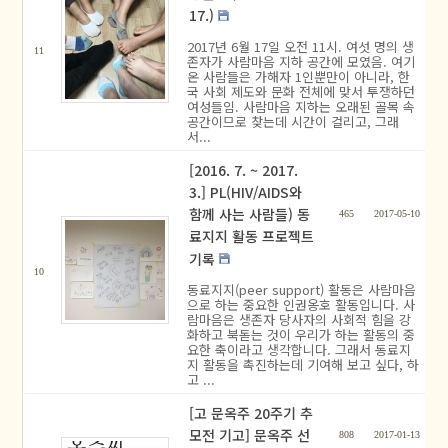
17.)
2017년 6월 17일 오전 11시. 여섯 명의 생
11
존자가 사람마음 지하 공간에 모였음. 여기
온 사람들은 가해자 1인뿐만이 아니라, 한
국 사회 제도와 문화 전체에 맞서 투쟁하던
여성들임. 사람마음 지하는 오래된 골목 속
공간이므로 찾는데 시간이 걸리고, 그래
서...
[2016. 7. ~ 2017.
3.] PL(HIV/AIDS와
함께 사는 사람들) 동
465
2017-05-10
료지지 활동 프로젝트
기록
10
동료지지(peer support) 활동은 사람마음
으로 하는 중요한 인권옹호 활동입니다. 사
람마음은 생존자 당사자의 사회적 힘을 강
화하고 북돋는 것이 우리가 하는 활동의 중
요한 축이라고 생각합니다. 그래서 동료지
지 활동을 촉진하는데 기여해 보고 싶다, 하
고 ...
[고 문옥주 20주기 추
모전 기고] 문옥주 선
808
2017-01-13