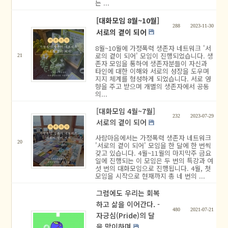
는 ...
[대화모임 8월~10월]
288
2023-11-30
서로의 곁이 되어
8월~10월에 가정폭력 생존자 네트워크 '서
로의 곁이 되어' 모임이 진행되었습니다. 생
21
존자 모임을 통하여 생존자분들이 자신과
타인에 대한 이해와 서로의 성장을 도우며
지지 체계를 형성하게 되었습니다. 서로 영
향을 주고 받으며 개별의 생존자에서 공동
의...
[대화모임 4월~7월]
232
2023-07-29
서로의 곁이 되어
사람마음에서는 가정폭력 생존자 네트워크
20
'서로의 곁이 되어' 모임을 한 달에 한 번씩
갖고 있습니다. 4월~11월의 마지막주 금요
일에 진행되는 이 모임은 두 번의 특강과 여
섯 번의 대화모임으로 진행됩니다. 4월, 첫
모임을 시작으로 현재까지 총 네 번의 ...
그럼에도 우리는 회복
하고 삶을 이어간다. -
480
2021-07-21
자긍심(Pride)의 달
을 맞이하며