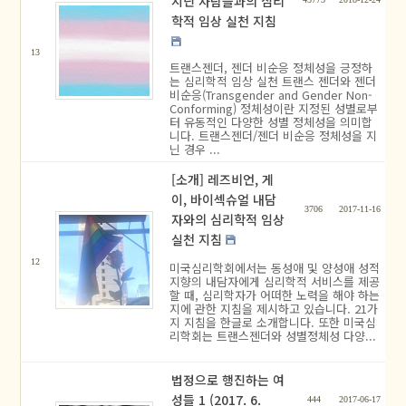
지닌 사람들과의 심리
학적 임상 실천 지침
13
트랜스젠더, 젠더 비순응 정체성을 긍정하
는 심리학적 임상 실천 트랜스 젠더와 젠더
비순응(Transgender and Gender Non-
Conforming) 정체성이란 지정된 성별로부
터 유동적인 다양한 성별 정체성을 의미합
니다. 트랜스젠더/젠더 비순응 정체성을 지
닌 경우 ...
[소개] 레즈비언, 게
이, 바이섹슈얼 내담
3706
2017-11-16
자와의 심리학적 임상
실천 지침
12
미국심리학회에서는 동성애 및 양성애 성적
지향의 내담자에게 심리학적 서비스를 제공
할 때, 심리학자가 어떠한 노력을 해야 하는
지에 관한 지침을 제시하고 있습니다. 21가
지 지침을 한글로 소개합니다. 또한 미국심
리학회는 트랜스젠더와 성별정체성 다양...
법정으로 행진하는 여
성들 1 (2017. 6.
444
2017-06-17