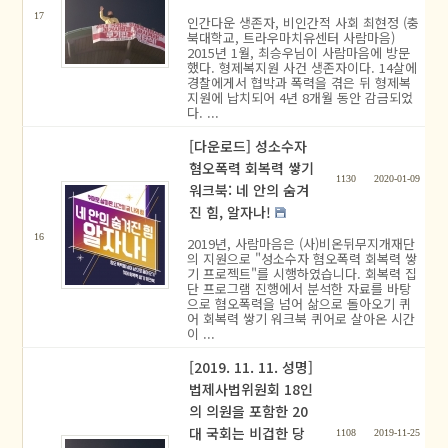
17
인간다운 생존자, 비인간적 사회 최현정 (충
북대학교, 트라우마치유센터 사람마음)
2015년 1월, 최승우님이 사람마음에 방문
했다. 형제복지원 사건 생존자이다. 14살에
경찰에게서 협박과 폭력을 겪은 뒤 형제복
지원에 납치되어 4년 8개월 동안 감금되었
다. ...
[다운로드] 성소수자
혐오폭력 회복력 쌓기
1130
2020-01-09
워크북: 네 안의 숨겨
진 힘, 알자나!
16
2019년, 사람마음은 (사)비온뒤무지개재단
의 지원으로 "성소수자 혐오폭력 회복력 쌓
기 프로젝트"를 시행하였습니다. 회복력 집
단 프로그램 진행에서 분석한 자료를 바탕
으로 혐오폭력을 넘어 삶으로 돌아오기 퀴
어 회복력 쌓기 워크북 퀴어로 살아온 시간
이 ...
[2019. 11. 11. 성명]
법제사법위원회 18인
의 의원을 포함한 20
대 국회는 비겁한 당
1108
2019-11-25