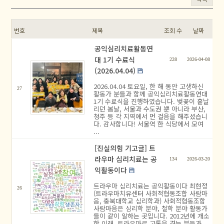
번호
제목
조회 수
날짜
공익심리치료활동연
대 1기 수료식
228
2026-04-08
(2026.04.04)
2026.04.04 토요일, 한 해 동안 고생하신
27
활동가 분들과 함께 공익심리치료활동연대
1기 수료식을 진행하였습니다. 벚꽃이 흩날
리던 봄날, 서울과 수도권 뿐 아니라 부산,
청주 등 각 지역에서 먼 걸음을 해주셨습니
다. 감사합니다! 서울역 한 식당에서 모여
...
[진실의힘 기고글] 트
라우마 심리치료는 공
134
2026-03-20
익활동이다
트라우마 심리치료는 공익활동이다 최현정
26
(트라우마치유센터 사회적협동조합 사람마
음, 충북대학교 심리학과) 사회적협동조합
사람마음은 심리학 분야, 철학 분야 활동가
들이 같이 일하는 곳입니다. 2012년에 개소
한 이래, 트라우마로 고통을 겪는 분들과