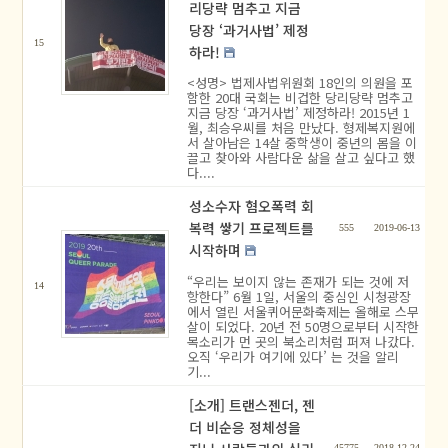
리당략 멈추고 지금
당장 ‘과거사법’ 제정
15
하라!
<성명> 법제사법위원회 18인의 의원을 포
함한 20대 국회는 비겁한 당리당략 멈추고
지금 당장 ‘과거사법’ 제정하라! 2015년 1
월, 최승우씨를 처음 만났다. 형제복지원에
서 살아남은 14살 중학생이 중년의 몸을 이
끌고 찾아와 사람다운 삶을 살고 싶다고 했
다....
성소수자 혐오폭력 회
복력 쌓기 프로젝트를
555
2019-06-13
시작하며
“우리는 보이지 않는 존재가 되는 것에 저
14
항한다” 6월 1일, 서울의 중심인 시청광장
에서 열린 서울퀴어문화축제는 올해로 스무
살이 되었다. 20년 전 50명으로부터 시작한
목소리가 먼 곳의 북소리처럼 퍼져 나갔다.
오직 ‘우리가 여기에 있다’ 는 것을 알리
기...
[소개] 트랜스젠더, 젠
더 비순응 정체성을
45775
2018-12-24