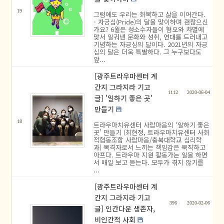
19
그럼에도 우리는 회복하고 삶을 이어간다.
- 자긍심(Pride)의 달을 맞이하며 괜찮으신
가요? 6월은 성소수자들이 혐오와 차별에
맞서 일궈낸 문화와 성취, 연대를 드러내고
기념하는 자긍심의 달이다. 2021년의 자긍
심의 달은 더욱 특별하다. 그 누구보다도
앞...
[광주트라우마센터 계
간지 그라지라 기고
1112
2020-06-04
글] '일하기 좋은 곳'
만들기
18
트라우마치유센터 사람마음의 ‘일하기 좋은
곳’ 만들기 (최현정, 트라우마치유센터 사회
적협동조합 사람마음/충북대학교 심리학
과) 목격자로서 느끼는 책임감은 묵직하고
아프다. 트라우마 지원 활동가는 일을 하면
서 매일 보고 듣는다. 모두가 겪지 않기를
...
[광주트라우마센터 계
간지 그라지라 기고
396
2020-02-06
글] 인간다운 생존자,
비인간적 사회