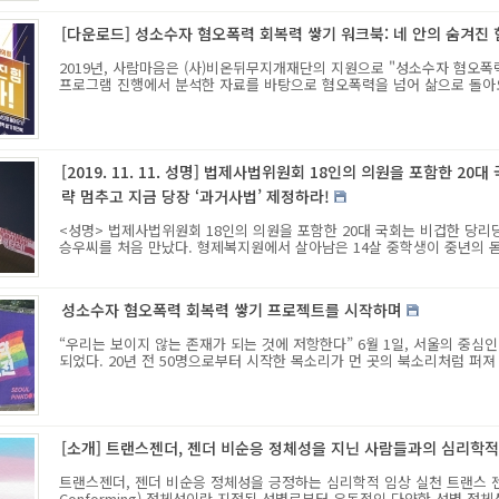
[다운로드] 성소수자 혐오폭력 회복력 쌓기 워크북: 네 안의 숨겨진 힘
2019년, 사람마음은 (사)비온뒤무지개재단의 지원으로 "성소수자 혐오폭
프로그램 진행에서 분석한 자료를 바탕으로 혐오폭력을 넘어 삶으로 돌아오기
[2019. 11. 11. 성명] 법제사법위원회 18인의 의원을 포함한 20
략 멈추고 지금 당장 ‘과거사법’ 제정하라!
<성명> 법제사법위원회 18인의 의원을 포함한 20대 국회는 비겁한 당리당략
승우씨를 처음 만났다. 형제복지원에서 살아남은 14살 중학생이 중년의 몸을
성소수자 혐오폭력 회복력 쌓기 프로젝트를 시작하며
“우리는 보이지 않는 존재가 되는 것에 저항한다” 6월 1일, 서울의 중
되었다. 20년 전 50명으로부터 시작한 목소리가 먼 곳의 북소리처럼 퍼져 나
[소개] 트랜스젠더, 젠더 비순응 정체성을 지닌 사람들과의 심리학적
트랜스젠더, 젠더 비순응 정체성을 긍정하는 심리학적 임상 실천 트랜스 젠더와 젠
Conforming) 정체성이란 지정된 성별로부터 유동적인 다양한 성별 정