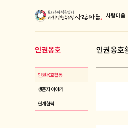
사람마음
인권옹호
인권옹호
인권옹호활동
생존자 이야기
연계협력