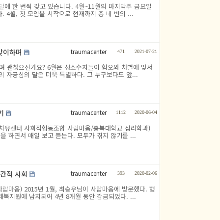
달에 한 번씩 갖고 있습니다. 4월~11월의 마지막주 금요일
4월, 첫 모임을 시작으로 현재까지 총 네 번의 ...
traumacenter
 맞이하며
471
2021-07-21
이하며 괜찮으신가요? 6월은 성소수자들이 혐오와 차별에 맞서
 자긍심의 달은 더욱 특별하다. 그 누구보다도 앞...
traumacenter
기
1112
2020-06-04
우마치유센터 사회적협동조합 사람마음/충북대학교 심리학과)
하면서 매일 보고 듣는다. 모두가 겪지 않기를 ...
traumacenter
인간적 사회
393
2020-02-06
마음) 2015년 1월, 최승우님이 사람마음에 방문했다. 형
복지원에 납치되어 4년 8개월 동안 감금되었다. ...