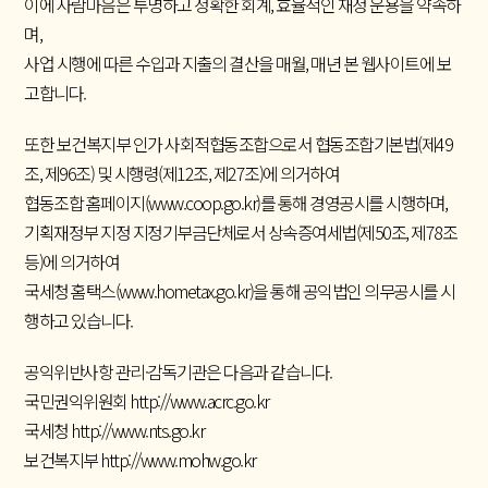
이에 사람마음은 투명하고 정확한 회계, 효율적인 재정 운용을 약속하
며,
사업 시행에 따른 수입과 지출의 결산을 매월, 매년 본 웹사이트에 보
고합니다.
또한 보건복지부 인가 사회적협동조합으로서 협동조합기본법(제49
조, 제96조) 및 시행령(제12조, 제27조)에 의거하여
협동조합 홈페이지
(www.coop.go.kr)
를 통해 경영공시를 시행하며,
기획재정부 지정 지정기부금단체로서 상속증여세법(제50조, 제78조
등)에 의거하여
국세청 홈택스
(www.hometax.go.kr)
을 통해 공익법인 의무공시를 시
행하고 있습니다.
공익위반사항 관리·감독기관은 다음과 같습니다.
국민권익위원회
http://www.acrc.go.kr
국세청
http://www.nts.go.kr
보건복지부
http://www.mohw.go.kr